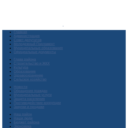
Главная
Администрация
Совет депутатов
Молодежный Парламент
Муниципальные образования
Официальные документы
Глава района
Строительство и ЖКХ
Культура
Образование
Здравоохранение
Сельское хозяйство
Новости
Обращения граждан
Муниципальные услуги
Защита населения
Противодействие коррупции
Закупки и продажи
Наш район
Наши люди
Бюджет района
Экономика