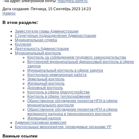
- на адрес электронной почты:
mail@kra.udmr.ru
.
Дата создания: Пятница, 15 Сентябрь 2023 14:23
Наверх
В этом разделе:
Заместители главы Администрации
Структурные подразделения Администрации
Муниципальная служба
Коллегия
Деятельность Администрации
Муниципальный контроль
Контроль за соблюдением трудового законодательства
Внутренний муниципальный финансовый контроль в сфере
закупок
Муниципальный контроль в сфере закупок
Контрольно-ревизионная работа
Земельный контроль
Жилищный контроль
Дорожный контроль
Контроль в сфере благоустройства
Контроль в сфере теплоснабжения
Общественное обсуждение проектов НПА в сфере
муниципального контроля
Общественное обсуждение проектов НПА в сфере
жилищного надзора и лицензионного контроля
Жилищный надзор
Административная комиссия
Контрольные мероприятия, проводимые органами УР
Важные ссылки