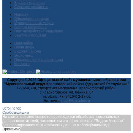
Здравоохранение
Сельское хозяйство
Новости
Обращения граждан
Муниципальные услуги
Защита населения
Противодействие коррупции
Закупки и продажи
Наш район
Наши люди
Бюджет района
Экономика
Предприятия и организации
Контакты
Copyright © 2026 Официальный сайт муниципального образования
"Муниципальный округ Красногорский район Удмуртской Республики"
427650, РФ, Удмуртская Республика, Красногорский район,
с.Красногорское, ул. Ленина, 64
тел/факс: +7 (34164) 2-17-51
Эл. почта:
Scroll to top
Слабовидящим
На сайте https://mo-krasno.ru производится обработка персональных
данных посетителей, посредством интернет-сервиса "Яндекс.Метрика",
для формирования статистических данных в обобщённом виде.
Принимаю