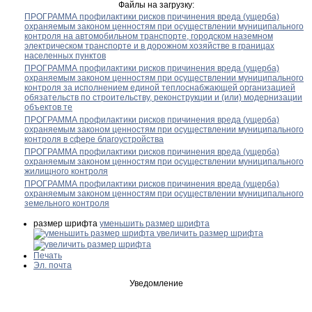
Файлы на загрузку:
ПРОГРАММА профилактики рисков причинения вреда (ущерба)
охраняемым законом ценностям при осуществлении муниципального
контроля на автомобильном транспорте, городском наземном
электрическом транспорте и в дорожном хозяйстве в границах
населенных пунктов
ПРОГРАММА профилактики рисков причинения вреда (ущерба)
охраняемым законом ценностям при осуществлении муниципального
контроля за исполнением единой теплоснабжающей организацией
обязательств по строительству, реконструкции и (или) модернизации
объектов те
ПРОГРАММА профилактики рисков причинения вреда (ущерба)
охраняемым законом ценностям при осуществлении муниципального
контроля в сфере благоустройства
ПРОГРАММА профилактики рисков причинения вреда (ущерба)
охраняемым законом ценностям при осуществлении муниципального
жилищного контроля
ПРОГРАММА профилактики рисков причинения вреда (ущерба)
охраняемым законом ценностям при осуществлении муниципального
земельного контроля
размер шрифта
уменьшить размер шрифта
увеличить размер шрифта
Печать
Эл. почта
Уведомление