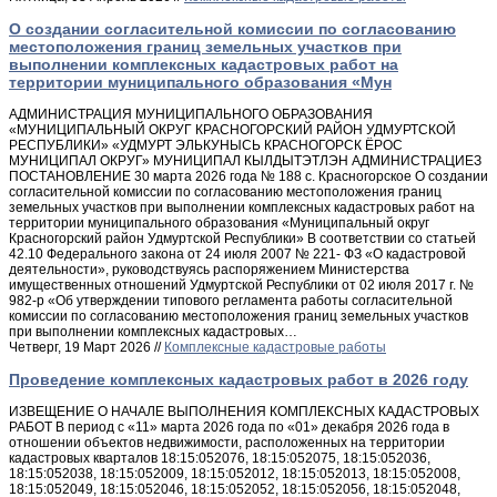
О создании согласительной комиссии по согласованию
местоположения границ земельных участков при
выполнении комплексных кадастровых работ на
территории муниципального образования «Мун
АДМИНИСТРАЦИЯ МУНИЦИПАЛЬНОГО ОБРАЗОВАНИЯ
«МУНИЦИПАЛЬНЫЙ ОКРУГ КРАСНОГОРСКИЙ РАЙОН УДМУРТСКОЙ
РЕСПУБЛИКИ» «УДМУРТ ЭЛЬКУНЫСЬ КРАСНОГОРСК ЁРОС
МУНИЦИПАЛ ОКРУГ» МУНИЦИПАЛ КЫЛДЫТЭТЛЭН АДМИНИСТРАЦИЕЗ
ПОСТАНОВЛЕНИЕ 30 марта 2026 года № 188 с. Красногорское О создании
согласительной комиссии по согласованию местоположения границ
земельных участков при выполнении комплексных кадастровых работ на
территории муниципального образования «Муниципальный округ
Красногорский район Удмуртской Республики» В соответствии со статьей
42.10 Федерального закона от 24 июля 2007 № 221- ФЗ «О кадастровой
деятельности», руководствуясь распоряжением Министерства
имущественных отношений Удмуртской Республики от 02 июля 2017 г. №
982-р «Об утверждении типового регламента работы согласительной
комиссии по согласованию местоположения границ земельных участков
при выполнении комплексных кадастровых…
Четверг, 19 Март 2026 //
Комплексные кадастровые работы
Проведение комплексных кадастровых работ в 2026 году
ИЗВЕЩЕНИЕ О НАЧАЛЕ ВЫПОЛНЕНИЯ КОМПЛЕКСНЫХ КАДАСТРОВЫХ
РАБОТ В период с «11» марта 2026 года по «01» декабря 2026 года в
отношении объектов недвижимости, расположенных на территории
кадастровых кварталов 18:15:052076, 18:15:052075, 18:15:052036,
18:15:052038, 18:15:052009, 18:15:052012, 18:15:052013, 18:15:052008,
18:15:052049, 18:15:052046, 18:15:052052, 18:15:052056, 18:15:052048,