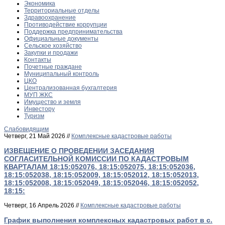
Экономика
Территориальные отделы
Здравоохранение
Противодействие коррупции
Поддержка предпринимательства
Официальные документы
Сельское хозяйство
Закупки и продажи
Контакты
Почетные граждане
Муниципальный контроль
ЦКО
Централизованная бухгалтерия
МУП ЖКС
Имущество и земля
Инвестору
Туризм
Слабовидящим
Четверг, 21 Май 2026 //
Комплексные кадастровые работы
ИЗВЕЩЕНИЕ О ПРОВЕДЕНИИ ЗАСЕДАНИЯ
СОГЛАСИТЕЛЬНОЙ КОМИССИИ ПО КАДАСТРОВЫМ
КВАРТАЛАМ 18:15:052076, 18:15:052075, 18:15:052036,
18:15:052038, 18:15:052009, 18:15:052012, 18:15:052013,
18:15:052008, 18:15:052049, 18:15:052046, 18:15:052052,
18:15:
Четверг, 16 Апрель 2026 //
Комплексные кадастровые работы
График выполнения комплексных кадастровых работ в с.