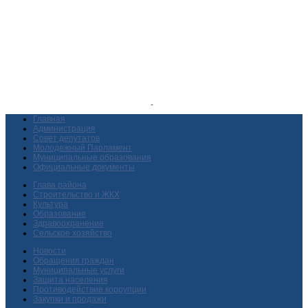
Главная
Администрация
Совет депутатов
Молодежный Парламент
Муниципальные образования
Официальные документы
Глава района
Строительство и ЖКХ
Культура
Образование
Здравоохранение
Сельское хозяйство
Новости
Обращения граждан
Муниципальные услуги
Защита населения
Противодействие коррупции
Закупки и продажи