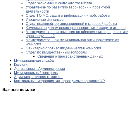
Отдел экономики и сельского хозяйства
Управление по развитию территорий и проектной
деятельности
Отдел ГО, ЧС, защиты информации и моб. работы
Управление финансов
Отдел правовой, организационной и кадровой работы
Комиссия по делам несовершеннолетних и защите их прав
Межведомственная комиссия по обеспечению профилактики
правонарушений
Межведомственная муниципальная антинаркотическая
комиссия
Санитарно-противоэпидемическая комиссия
Отдел по имущественным вопросам
Сведения о пространственных данных
Муниципальная служба
Коллегия
Деятельность Администрации
Муниципальный контроль
Административная комиссия
Контрольные мероприятия, проводимые органами УР
Важные ссылки