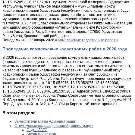
18:15:052051, 18:15:052043 - субъект Российской Федерации: Удмуртская
Республика, муниципальное образование «Муниципальный округ
Красногорский район Удмуртской Республики», село Красногорское, будут
выполняться комплексные кадастровые работы в соответствии с
муниципальным контрактом на выполнение кадастровых работ от
"11"марта 2026 г. № 1, заключенным со стороны заказчика: Администрация
муниципального образования «Муниципальный округ Красногорский
район Удмуртской Республики», почтовый адрес: 427650, Удмуртская
Республика, Красногорский район, село…
Понедельник, 12 Январь 2026 //
Комплексные кадастровые работы
Проведение комплексных кадастровых работ в 2026 году
В 2026 году планируется проведение комплексных кадастровых работ
(определение координат характерных точек местоположения границ
земельных участков и объектов капитального строительства (межевание),
на территории муниципального образования «Муниципальный округ
Красногорский район Удмуртской Республики» за счет субсидии из
бюджета Удмуртской Республики. Работы будут проведены по следующим
кадастровым кварталам: 18:15:052076, 18:15:052075, 18:15:052036,
18:15:052038, 18:15:052009, 18:15:052012, 18:15:052013, 18:15:052008,
18:15:052049, 18:15:052046, 18:15:052052. Адреса: Улица Свободы; Улица
Советская - нечетная сторона; Улица Советская - четная сторона от дома
№ 6А до дома №20; Улица Ключевая - чётная сторона от №4 до дома №14;
Пер. Депутатский - д. №2, 4, 6, 8 Улица Кирова - чётная сторона от…
В этом разделе:
Заместители главы Администрации
Структурные подразделения Администрации
Отдел ЗАГС
Архивный сектор