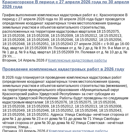
Красногорское В период с 27 апреля 2026 года по 30 апреля
2026 года
График выполнения комплексных кадастровых работ в с. Красногорское В
период с 27 апреля 2026 года по 30 апреля 2026 года будет проводится
определение координат характерных точек местоположения границы
земельных участков и объектов капитального строительства,
расположенных на территории кадастровых кварталов 18:15:052075,
18:15:052036, 18:15:052038, 18:15:052009, 18:15:052012, 18:15:052013,
18:15:052008, 18:15:052049, 18:15:052046, 18:15:052052, 18:15:052056,
18:15:052048, 18:15:052051, 18:15:052043 27 апреля 2026 г. с 9-00 до 16-00
Кад. квартал 18:15:052008 Ул. Полевая от д. № 2 до д. № 8 Ул. 9-е Мая от д.
№ 1 до д. № 9 а Кад. квартал 18:15:052009 Ул. Полевая от д. № 10 до д. №
29 Ул.…
Вторник, 14 Апрель 2026 //
Комплексные кадастровые работы
Проведение комплексных кадастровых работ в 2026 году
В 2026 году планируется проведение комплексных кадастровых работ
(определение координат характерных точек местоположения границ
земельных участков и объектов капитального строительства (межевание),
на территории муниципального образования «Муниципальный округ
Красногорский район Удмуртской Республики» за счет субсидии из
бюджета Удмуртской Республики. Работы будут проведены по следующим
кадастровым кварталам: 18:15:052076, 18:15:052075, 18:15:052036,
18:15:052038, 18:15:052009, 18:15:052012, 18:15:052013, 18:15:052008,
18:15:052049, 18:15:052046, 18:15:052052, 18:15:052048, 18:15:052043,
18:15:052056, 18:15:052051. Адреса: Улица Свободы- нечётная сторона от
дом № 1 до дома № 23 и от дома № 51 до дома № 71 Улица Свободы-
чётная сторона от дом № 30 до дома № 42 Улица Советская - нечётная
сторона; Улица…
Пятница, 03 Апрель 2026 //
Комплексные кадастровые работы