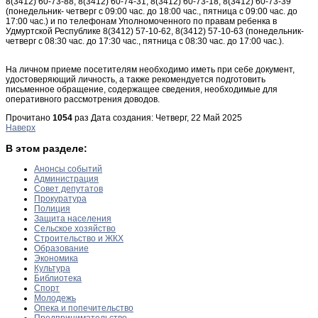
8(3412) 60-73-88, 8(3412) 60-74-31, 8(3412) 60-73-18, 8(3412) 60-73-39
(понедельник- четверг с 09:00 час. до 18:00 час., пятница с 09:00 час. до
17:00 час.) и по телефонам Уполномоченного по правам ребенка в
Удмуртской Республике 8(3412) 57-10-62, 8(3412) 57-10-63 (понедельник-
четверг с 08:30 час. до 17:30 час., пятница с 08:30 час. до 17:00 час.).
На личном приеме посетителям необходимо иметь при себе документ,
удостоверяющий личность, а также рекомендуется подготовить
письменное обращение, содержащее сведения, необходимые для
оперативного рассмотрения доводов.
Прочитано
1054
раз
Дата создания: Четверг, 22 Май 2025
Наверх
В этом разделе:
Анонсы событий
Администрация
Совет депутатов
Прокуратура
Полиция
Защита населения
Сельское хозяйство
Строительство и ЖКХ
Образование
Экономика
Культура
Библиотека
Спорт
Молодежь
Опека и попечительство
Предпринимательство