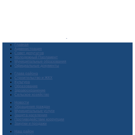
Главная
Администрация
Совет депутатов
Молодежный Парламент
Муниципальные образования
Официальные документы
Глава района
Строительство и ЖКХ
Культура
Образование
Здравоохранение
Сельское хозяйство
Новости
Обращения граждан
Муниципальные услуги
Защита населения
Противодействие коррупции
Закупки и продажи
Наш район