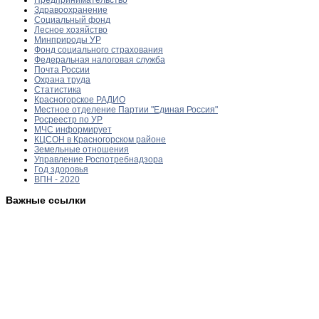
Здравоохранение
Социальный фонд
Лесное хозяйство
Минприроды УР
Фонд социального страхования
Федеральная налоговая служба
Почта России
Охрана труда
Статистика
Красногорское РАДИО
Местное отделение Партии "Единая Россия"
Росреестр по УР
МЧС информирует
КЦСОН в Красногорском районе
Земельные отношения
Управление Роспотребнадзора
Год здоровья
ВПН - 2020
Важные ссылки