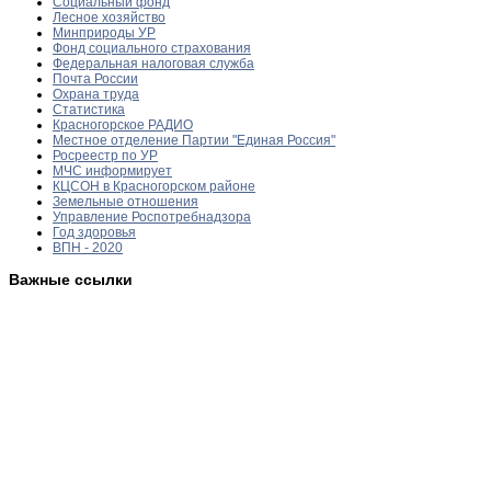
Социальный фонд
Лесное хозяйство
Минприроды УР
Фонд социального страхования
Федеральная налоговая служба
Почта России
Охрана труда
Статистика
Красногорское РАДИО
Местное отделение Партии "Единая Россия"
Росреестр по УР
МЧС информирует
КЦСОН в Красногорском районе
Земельные отношения
Управление Роспотребнадзора
Год здоровья
ВПН - 2020
Важные ссылки