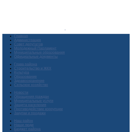
Главная
Администрация
Совет депутатов
Молодежный Парламент
Муниципальные образования
Официальные документы
Глава района
Строительство и ЖКХ
Культура
Образование
Здравоохранение
Сельское хозяйство
Новости
Обращения граждан
Муниципальные услуги
Защита населения
Противодействие коррупции
Закупки и продажи
Наш район
Наши люди
Бюджет района