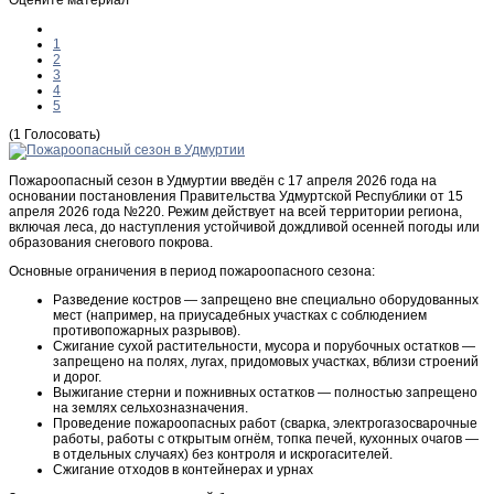
1
2
3
4
5
(1 Голосовать)
Пожароопасный сезон в Удмуртии введён с 17 апреля 2026 года на
основании постановления Правительства Удмуртской Республики от 15
апреля 2026 года №220. Режим действует на всей территории региона,
включая леса, до наступления устойчивой дождливой осенней погоды или
образования снегового покрова.
Основные ограничения в период пожароопасного сезона:
Разведение костров — запрещено вне специально оборудованных
мест (например, на приусадебных участках с соблюдением
противопожарных разрывов).
Сжигание сухой растительности, мусора и порубочных остатков —
запрещено на полях, лугах, придомовых участках, вблизи строений
и дорог.
Выжигание стерни и пожнивных остатков — полностью запрещено
на землях сельхозназначения.
Проведение пожароопасных работ (сварка, электрогазосварочные
работы, работы с открытым огнём, топка печей, кухонных очагов —
в отдельных случаях) без контроля и искрогасителей.
Сжигание отходов в контейнерах и урнах