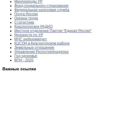
Минприроды УР
Фонд социального страхования
Федеральная налоговая служба
Почта России
Охрана труда
Статистика
Красногорское РАДИО
Местное отделение Партии "Единая Россия"
Росреестр по УР
МЧС информирует
КЦСОН в Красногорском районе
Земельные отношения
Управление Роспотребнадзора
Год здоровья
ВПН - 2020
Важные ссылки