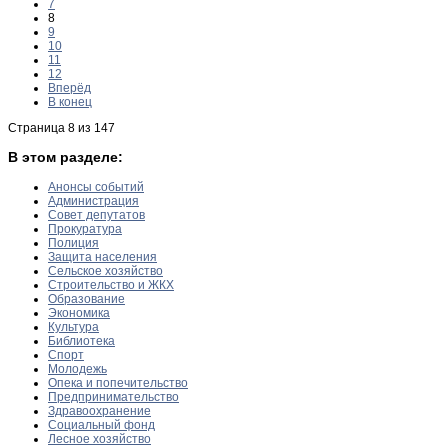
7
8
9
10
11
12
Вперёд
В конец
Страница 8 из 147
В этом разделе:
Анонсы событий
Администрация
Совет депутатов
Прокуратура
Полиция
Защита населения
Сельское хозяйство
Строительство и ЖКХ
Образование
Экономика
Культура
Библиотека
Спорт
Молодежь
Опека и попечительство
Предпринимательство
Здравоохранение
Социальный фонд
Лесное хозяйство