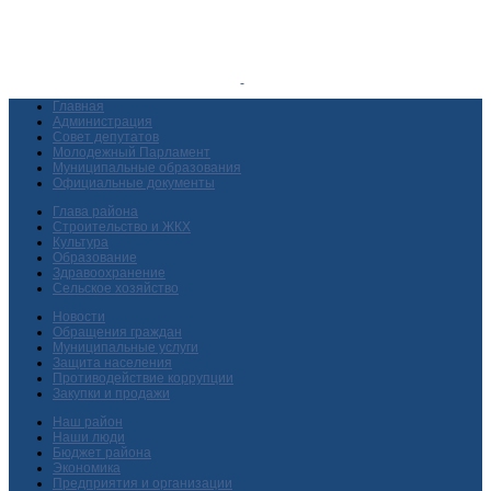
Главная
Администрация
Совет депутатов
Молодежный Парламент
Муниципальные образования
Официальные документы
Глава района
Строительство и ЖКХ
Культура
Образование
Здравоохранение
Сельское хозяйство
Новости
Обращения граждан
Муниципальные услуги
Защита населения
Противодействие коррупции
Закупки и продажи
Наш район
Наши люди
Бюджет района
Экономика
Предприятия и организации