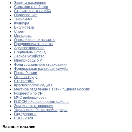
Защита населения
Сельское хозяйство
Строительство и ЖКХ
Образование
Экономика
Культура
Библиотека
Спорт
Молодежь
Опека и попечительство
Предпринимательство
Здравоохранение
Социальный фонд
Лесное хозяйство
Минприроды УР
Фонд социального страхования
Федеральная налоговая служба
Почта России
Охрана труда
Статистика
Красногорское РАДИО
Местное отделение Партии "Единая Россия"
Росреестр по УР
МЧС информирует
КЦСОН в Красногорском районе
Земельные отношения
Управление Роспотребнадзора
Год здоровья
ВПН - 2020
Важные ссылки