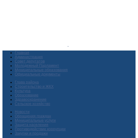
Главная
Администрация
Совет депутатов
Молодежный Парламент
Муниципальные образования
Официальные документы
Глава района
Строительство и ЖКХ
Культура
Образование
Здравоохранение
Сельское хозяйство
Новости
Обращения граждан
Муниципальные услуги
Защита населения
Противодействие коррупции
Закупки и продажи