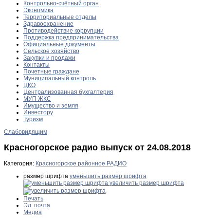
Контрольно-счётный орган
Экономика
Территориальные отделы
Здравоохранение
Противодействие коррупции
Поддержка предпринимательства
Официальные документы
Сельское хозяйство
Закупки и продажи
Контакты
Почетные граждане
Муниципальный контроль
ЦКО
Централизованная бухгалтерия
МУП ЖКС
Имущество и земля
Инвестору
Туризм
Слабовидящим
Красногорское радио выпуск от 24.08.2018
Категория:
Красногорское районное РАДИО
размер шрифта
уменьшить размер шрифта
увеличить размер шрифта
Печать
Эл. почта
Медиа