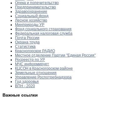
Опека и попечительство
Предпринимательство
Здравоохранение
Социальный фонд
Лесное хозяйство
Минприроды УР
Фонд социального страхования
Федеральная налоговая служба
Почта России
Охрана труда
Статистика
Красногорское РАДИО
Местное отделение Партии "Единая Россия"
Росреестр по УР
МЧС информирует
КЦСОН в Красногорском районе
Земельные отношения
Управление Роспотребнадзора
Год здоровья
ВПН - 2020
Важные ссылки