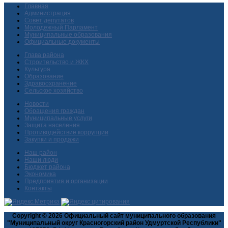
Главная
Администрация
Совет депутатов
Молодежный Парламент
Муниципальные образования
Официальные документы
Глава района
Строительство и ЖКХ
Культура
Образование
Здравоохранение
Сельское хозяйство
Новости
Обращения граждан
Муниципальные услуги
Защита населения
Противодействие коррупции
Закупки и продажи
Наш район
Наши люди
Бюджет района
Экономика
Предприятия и организации
Контакты
Copyright © 2026 Официальный сайт муниципального образования
"Муниципальный округ Красногорский район Удмуртской Республики"