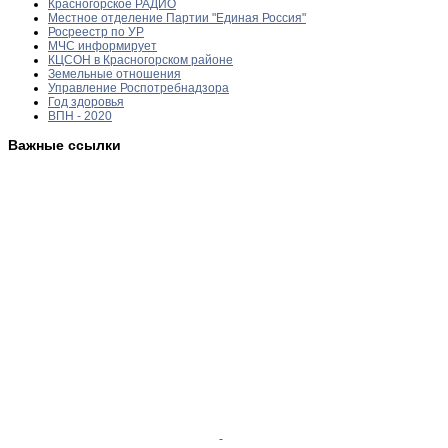
Красногорское РАДИО
Местное отделение Партии "Единая Россия"
Росреестр по УР
МЧС информирует
КЦСОН в Красногорском районе
Земельные отношения
Управление Роспотребнадзора
Год здоровья
ВПН - 2020
Важные ссылки