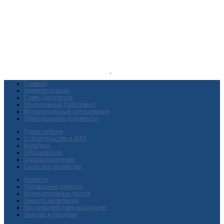
Главная
Администрация
Совет депутатов
Молодежный Парламент
Муниципальные образования
Официальные документы
Глава района
Строительство и ЖКХ
Культура
Образование
Здравоохранение
Сельское хозяйство
Новости
Обращения граждан
Муниципальные услуги
Защита населения
Противодействие коррупции
Закупки и продажи