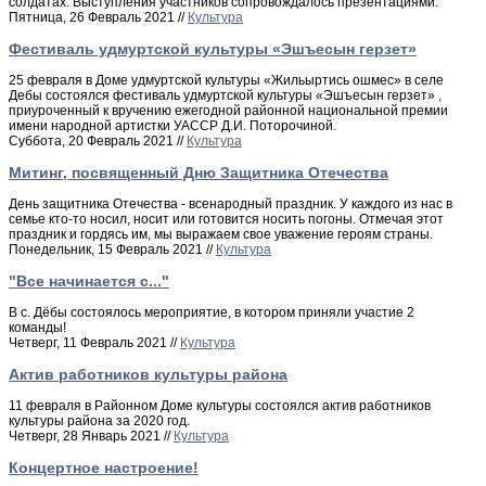
солдатах. Выступления участников сопровождалось презентациями.
Пятница, 26 Февраль 2021 //
Культура
Фестиваль удмуртской культуры «Эшъесын герзет»
25 февраля в Доме удмуртской культуры «Жильыртись ошмес» в селе
Дебы состоялся фестиваль удмуртской культуры «Эшъесын герзет» ,
приуроченный к вручению ежегодной районной национальной премии
имени народной артистки УАССР Д.И. Поторочиной.
Суббота, 20 Февраль 2021 //
Культура
Митинг, посвященный Дню Защитника Отечества
День защитника Отечества - всенародный праздник. У каждого из нас в
семье кто-то носил, носит или готовится носить погоны. Отмечая этот
праздник и гордясь им, мы выражаем свое уважение героям страны.
Понедельник, 15 Февраль 2021 //
Культура
"Все начинается с..."
В с. Дёбы состоялось мероприятие, в котором приняли участие 2
команды!
Четверг, 11 Февраль 2021 //
Культура
Актив работников культуры района
11 февраля в Районном Доме культуры состоялся актив работников
культуры района за 2020 год.
Четверг, 28 Январь 2021 //
Культура
Концертное настроение!