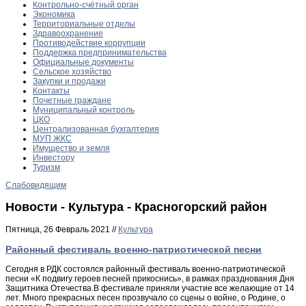
Контрольно-счётный орган
Экономика
Территориальные отделы
Здравоохранение
Противодействие коррупции
Поддержка предпринимательства
Официальные документы
Сельское хозяйство
Закупки и продажи
Контакты
Почетные граждане
Муниципальный контроль
ЦКО
Централизованная бухгалтерия
МУП ЖКС
Имущество и земля
Инвестору
Туризм
Слабовидящим
Новости - Культура - Красногорский район
Пятница, 26 Февраль 2021 //
Культура
Районный фестиваль военно-патриотической песни
Сегодня в РДК состоялся районный фестиваль военно-патриотической
песни «К подвигу героев песней прикоснись», в рамках празднования Дня
Защитника Отечества.В фестивале приняли участие все желающие от 14
лет. Много прекрасных песен прозвучало со сцены о войне, о Родине, о