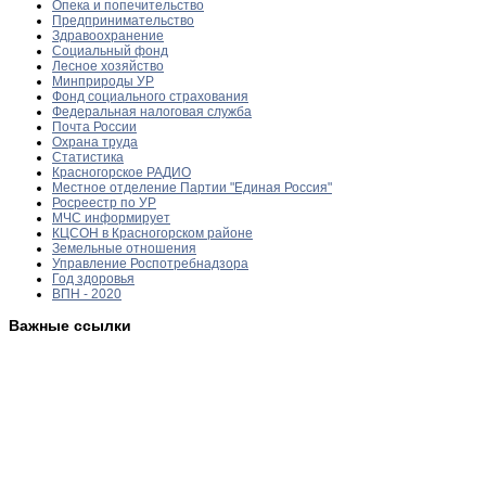
Опека и попечительство
Предпринимательство
Здравоохранение
Социальный фонд
Лесное хозяйство
Минприроды УР
Фонд социального страхования
Федеральная налоговая служба
Почта России
Охрана труда
Статистика
Красногорское РАДИО
Местное отделение Партии "Единая Россия"
Росреестр по УР
МЧС информирует
КЦСОН в Красногорском районе
Земельные отношения
Управление Роспотребнадзора
Год здоровья
ВПН - 2020
Важные ссылки