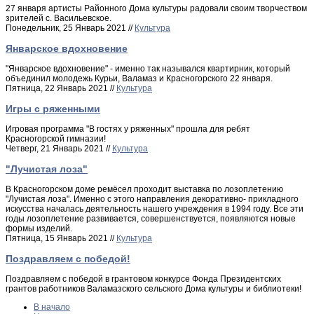
27 января артисты Районного Дома культуры радовали своим творчеством
зрителей с. Васильевское.
Понедельник, 25 Январь 2021 //
Культура
Январское вдохновение
"Январское вдохновение" - именно так назывался квартирник, который
объединил молодежь Курьи, Валамаз и Красногорского 22 января.
Пятница, 22 Январь 2021 //
Культура
Игры с ряженными
Игровая программа "В гостях у ряженных" прошла для ребят
Красногорской гимназии!
Четверг, 21 Январь 2021 //
Культура
"Лучистая лоза"
В Красногорском доме ремёсел проходит выставка по лозоплетению
"Лучистая лоза". Именно с этого направления декоративно- прикладного
искусства началась деятельность нашего учреждения в 1994 году. Все эти
годы лозоплетение развивается, совершенствуется, появляются новые
формы изделий.
Пятница, 15 Январь 2021 //
Культура
Поздравляем с победой!
Поздравляем с победой в грантовом конкурсе Фонда Президентских
грантов работников Валамазского сельского Дома культуры и библиотеки!
В начало