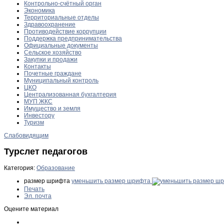
Контрольно-счётный орган
Экономика
Территориальные отделы
Здравоохранение
Противодействие коррупции
Поддержка предпринимательства
Официальные документы
Сельское хозяйство
Закупки и продажи
Контакты
Почетные граждане
Муниципальный контроль
ЦКО
Централизованная бухгалтерия
МУП ЖКС
Имущество и земля
Инвестору
Туризм
Слабовидящим
Турслет педагогов
Категория:
Образование
размер шрифта
уменьшить размер шрифта
Печать
Эл. почта
Оцените материал