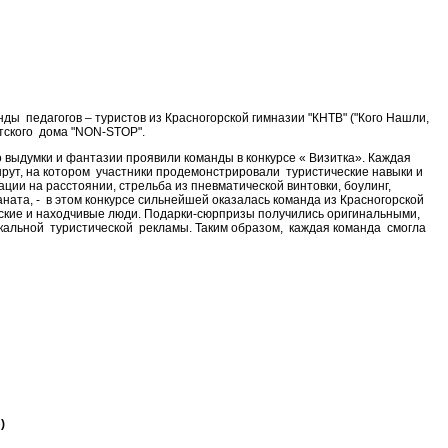
ы педагогов – туристов из Красногорской гимназии "КНТВ" ("Кого Нашли,
етского дома "NON-STOP".
о выдумки и фантазии проявили команды в конкурсе « Визитка». Каждая
шрут, на котором участники продемонстрировали туристические навыки и
ции на расстоянии, стрельба из пневматической винтовки, боулинг,
ата, - в этом конкурсе сильнейшей оказалась команда из Красногорской
ческие и находчивые люди. Подарки-сюрпризы получились оригинальными,
кальной туристической рекламы. Таким образом, каждая команда смогла
)