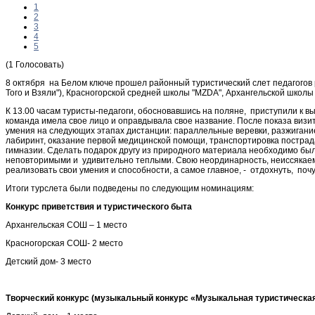
1
2
3
4
5
(1 Голосовать)
8 октября на Белом ключе прошел районный туристический слет педагогов 
Того и Взяли"), Красногорской средней школы "MZDA", Архангельской школы
К 13.00 часам туристы-педагоги, обосновавшись на поляне, приступили к 
команда имела свое лицо и оправдывала свое название. После показа визи
умения на следующих этапах дистанции: параллельные веревки, разжигание 
лабиринт, оказание первой медицинской помощи, транспортировка пострада
гимназии. Сделать подарок другу из природного материала необходимо был
неповторимыми и удивительно теплыми. Свою неординарность, неиссякаем
реализовать свои умения и способности, а самое главное, - отдохнуть, поч
Итоги турслета были подведены по следующим номинациям:
Конкурс приветствия и туристического быта
Архангельская СОШ – 1 место
Красногорская СОШ- 2 место
Детский дом- 3 место
Творческий конкурс (музыкальный конкурс «Музыкальная туристическая 