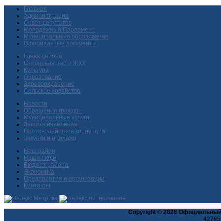
Главная
Администрация
Совет депутатов
Молодежный Парламент
Муниципальные образования
Официальные документы
Глава района
Строительство и ЖКХ
Культура
Образование
Здравоохранение
Сельское хозяйство
Новости
Обращения граждан
Муниципальные услуги
Защита населения
Противодействие коррупции
Закупки и продажи
Наш район
Наши люди
Бюджет района
Экономика
Предприятия и организации
Контакты
Copyright © 2026 Официальный
427650