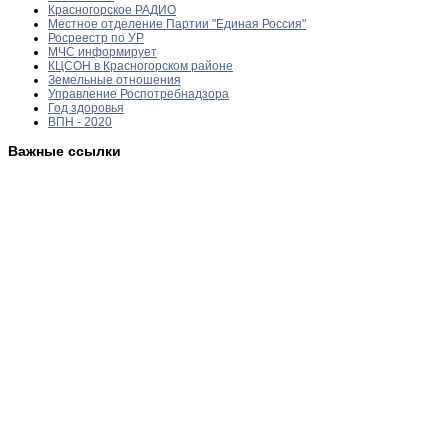
Красногорское РАДИО
Местное отделение Партии "Единая Россия"
Росреестр по УР
МЧС информирует
КЦСОН в Красногорском районе
Земельные отношения
Управление Роспотребнадзора
Год здоровья
ВПН - 2020
Важные ссылки