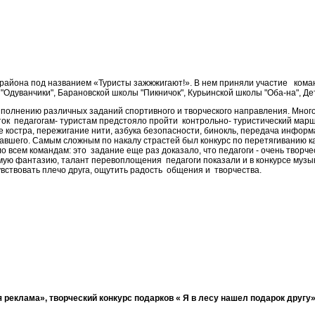
района под названием «Туристы зажжжигают!». В нем приняли участие команд
 "Одуванчики", Барановской школы "Пикничок", Курьинской школы "Оба-на", Д
выполнению различных заданий спортивного и творческого направления. Мног
ток педагогам- туристам предстояло пройти контрольно- туристический мар
костра, пережигание нити, азбука безопасности, бинокль, передача информа
вшего. Самым сложным по накалу страстей был конкурс по перетягиванию кан
о всем командам: это задание еще раз доказало, что педагоги - очень твор
ую фантазию, талант перевоплощения педагоги показали и в конкурсе музы
увствовать плечо друга, ощутить радость общения и творчества.
реклама», творческий конкурс подарков « Я в лесу нашел подарок другу»