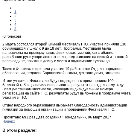
1
2
3
4
5
(0 голосов)
2 марта состоялся второй Зимний Фестиваль ГТО. Участие приняли 130
обучающихся 7 школ с 9 до 18 лет. Программа Фестиваля была
направлена на проверку таких физических умений, как сгибание,
разгибание рук в упоре лежа от пола, подтягивание на низкой и высокой
перекладине, прыжки в длину с места и поднимание туловища.
Также в Фестивале приняли участие 19 работников Отдела народного
образования, педагоги Барановской школы, детского дома, гимназии.
Итоги участия в Фестивале будут подведены с применением 100
балловой таблицы начисления очков за результат по отдельному виду.
Всем участникам Фестиваля, имеющим индивидуальные номера
регистрации на сайте ГТО, результаты будут выложены в программе учета
участия в ГТО.
Отдел народного образования выражает благодарность администрации
гимназии за помощь в организации и проведении Фестиваля ГТО.
Прочитано
693
раз
Дата создания: Понедельник, 06 Март 2017
Наверх
В этом разделе: