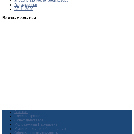
Управление Роспотребнадзора
Год здоровья
ВПН - 2020
Важные ссылки
Главная
Администрация
Совет депутатов
Молодежный Парламент
Муниципальные образования
Официальные документы