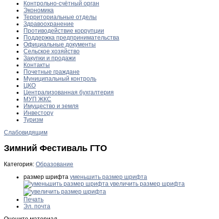
Контрольно-счётный орган
Экономика
Территориальные отделы
Здравоохранение
Противодействие коррупции
Поддержка предпринимательства
Официальные документы
Сельское хозяйство
Закупки и продажи
Контакты
Почетные граждане
Муниципальный контроль
ЦКО
Централизованная бухгалтерия
МУП ЖКС
Имущество и земля
Инвестору
Туризм
Слабовидящим
Зимний Фестиваль ГТО
Категория:
Образование
размер шрифта
уменьшить размер шрифта
увеличить размер шрифта
Печать
Эл. почта
Оцените материал