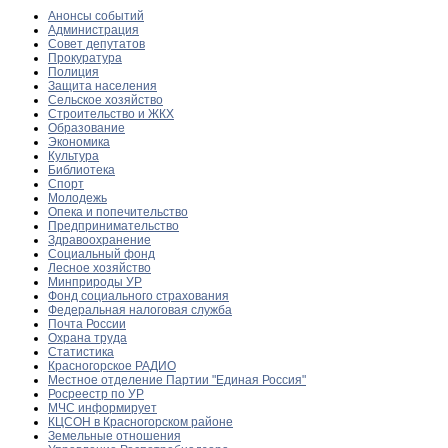
Анонсы событий
Администрация
Совет депутатов
Прокуратура
Полиция
Защита населения
Сельское хозяйство
Строительство и ЖКХ
Образование
Экономика
Культура
Библиотека
Спорт
Молодежь
Опека и попечительство
Предпринимательство
Здравоохранение
Социальный фонд
Лесное хозяйство
Минприроды УР
Фонд социального страхования
Федеральная налоговая служба
Почта России
Охрана труда
Статистика
Красногорское РАДИО
Местное отделение Партии "Единая Россия"
Росреестр по УР
МЧС информирует
КЦСОН в Красногорском районе
Земельные отношения