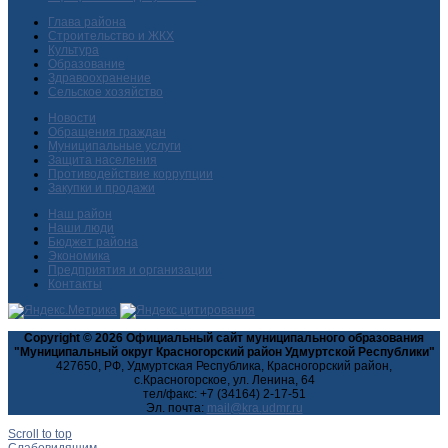
Глава района
Строительство и ЖКХ
Культура
Образование
Здравоохранение
Сельское хозяйство
Новости
Обращения граждан
Муниципальные услуги
Защита населения
Противодействие коррупции
Закупки и продажи
Наш район
Наши люди
Бюджет района
Экономика
Предприятия и организации
Контакты
Copyright © 2026 Официальный сайт муниципального образования
"Муниципальный округ Красногорский район Удмуртской Республики"
427650, РФ, Удмуртская Республика, Красногорский район,
с.Красногорское, ул. Ленина, 64
тел/факс: +7 (34164) 2-17-51
Эл. почта:
Scroll to top
Слабовидящим