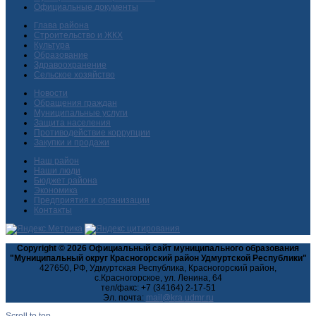
Официальные документы
Глава района
Строительство и ЖКХ
Культура
Образование
Здравоохранение
Сельское хозяйство
Новости
Обращения граждан
Муниципальные услуги
Защита населения
Противодействие коррупции
Закупки и продажи
Наш район
Наши люди
Бюджет района
Экономика
Предприятия и организации
Контакты
Copyright © 2026 Официальный сайт муниципального образования
"Муниципальный округ Красногорский район Удмуртской Республики"
427650, РФ, Удмуртская Республика, Красногорский район,
с.Красногорское, ул. Ленина, 64
тел/факс: +7 (34164) 2-17-51
Эл. почта:
Scroll to top