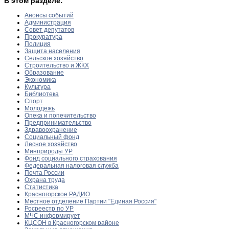
В этом разделе:
Анонсы событий
Администрация
Совет депутатов
Прокуратура
Полиция
Защита населения
Сельское хозяйство
Строительство и ЖКХ
Образование
Экономика
Культура
Библиотека
Спорт
Молодежь
Опека и попечительство
Предпринимательство
Здравоохранение
Социальный фонд
Лесное хозяйство
Минприроды УР
Фонд социального страхования
Федеральная налоговая служба
Почта России
Охрана труда
Статистика
Красногорское РАДИО
Местное отделение Партии "Единая Россия"
Росреестр по УР
МЧС информирует
КЦСОН в Красногорском районе