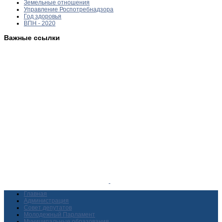
Земельные отношения
Управление Роспотребнадзора
Год здоровья
ВПН - 2020
Важные ссылки
Главная
Администрация
Совет депутатов
Молодежный Парламент
Муниципальные образования