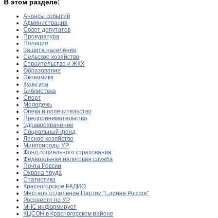
В этом разделе:
Анонсы событий
Администрация
Совет депутатов
Прокуратура
Полиция
Защита населения
Сельское хозяйство
Строительство и ЖКХ
Образование
Экономика
Культура
Библиотека
Спорт
Молодежь
Опека и попечительство
Предпринимательство
Здравоохранение
Социальный фонд
Лесное хозяйство
Минприроды УР
Фонд социального страхования
Федеральная налоговая служба
Почта России
Охрана труда
Статистика
Красногорское РАДИО
Местное отделение Партии "Единая Россия"
Росреестр по УР
МЧС информирует
КЦСОН в Красногорском районе