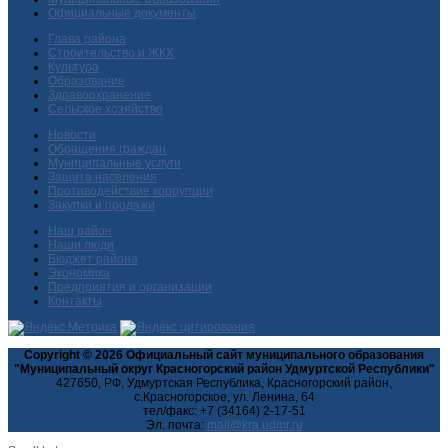
Официальные документы
Глава района
Строительство и ЖКХ
Культура
Образование
Здравоохранение
Сельское хозяйство
Новости
Обращения граждан
Муниципальные услуги
Защита населения
Противодействие коррупции
Закупки и продажи
Наш район
Наши люди
Бюджет района
Экономика
Предприятия и организации
Контакты
Copyright © 2026 Официальный сайт муниципального образования
"Муниципальный округ Красногорский район Удмуртской Республики"
427650, РФ, Удмуртская Республика, Красногорский район,
с.Красногорское, ул. Ленина, 64
тел/факс: +7 (34164) 2-17-51
Эл. почта: