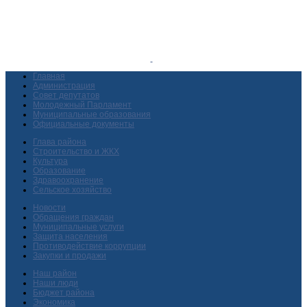
Главная
Администрация
Совет депутатов
Молодежный Парламент
Муниципальные образования
Официальные документы
Глава района
Строительство и ЖКХ
Культура
Образование
Здравоохранение
Сельское хозяйство
Новости
Обращения граждан
Муниципальные услуги
Защита населения
Противодействие коррупции
Закупки и продажи
Наш район
Наши люди
Бюджет района
Экономика