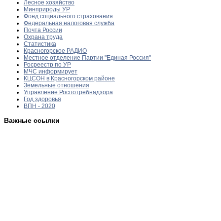
Лесное хозяйство
Минприроды УР
Фонд социального страхования
Федеральная налоговая служба
Почта России
Охрана труда
Статистика
Красногорское РАДИО
Местное отделение Партии "Единая Россия"
Росреестр по УР
МЧС информирует
КЦСОН в Красногорском районе
Земельные отношения
Управление Роспотребнадзора
Год здоровья
ВПН - 2020
Важные ссылки