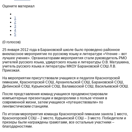
Оцените материал
1
2
3
4
5
(0 голосов)
25 января 2012 года в Барановской школе было проведено районное
внеклассное мероприятие по русскому языку и литературе «Чтение – вот
лучшее учение». Организаторами мероприятия стали руководитель РМО
учителей русского языка, удмуртского языка и литературы О.В. Матушкина,
учитель русского языка и литературы МКОУ Барановской СОШ Л.В.
Приезжая.
На мероприятии присутствовали учащиеся и педагоги Красногорской
гимназии, Красногорской СОШ, Архангельской СОШ, Барановской СОШ,
Дебинской СОШ, Курьинской СОШ, Валамазской СОШ, Васильевской ООШ.
После представления команд учащиеся продемонстрировали
компьютерные презентации и видеоролики о пользе чтения в
современной жизни, затем учащиеся «путешествовали» по
лингвистическим станциям.
По итогам мероприятия команда Красногорской гимназии заняла 1 место,
Красногорской СОШ – 2 место, Курьинской СОШ – 3 место. Победители и
призеры были награждены грамотами, все остальные участники –
благодарностями.