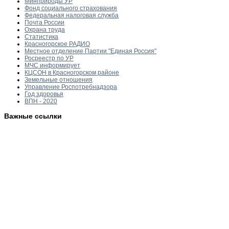
Минприроды УР
Фонд социального страхования
Федеральная налоговая служба
Почта России
Охрана труда
Статистика
Красногорское РАДИО
Местное отделение Партии "Единая Россия"
Росреестр по УР
МЧС информирует
КЦСОН в Красногорском районе
Земельные отношения
Управление Роспотребнадзора
Год здоровья
ВПН - 2020
Важные ссылки