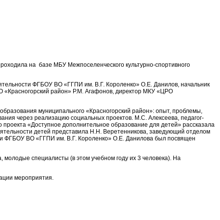
а проходила на базе МБУ Межпоселенческого культурно-спортивного
тельности ФГБОУ ВО «ГГПИ им. В.Г. Короленко» О.Е. Данилов, начальник
О «Красногорский район» Р.М. Агафонов, директор МКУ «ЦРО
образования муниципального «Красногорский район»: опыт, проблемы,
ания через реализацию социальных проектов. М.С. Алексеева, педагог-
 проекта «Доступное дополнительное образование для детей» рассказала
еятельности детей представила Н.Н. Веретенникова, заведующий отделом
и ФГБОУ ВО «ГГПИ им. В.Г. Короленко» О.Е. Данилова был посвящен
 молодые специалисты (в этом учебном году их 3 человека). На
зации мероприятия.