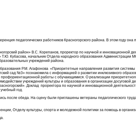
ференция педагогических работников Красногорского района. В этом году он
огорский район» В.С. Корепанов, проректор по научной и инновационной дея
 Т.Ю. Кубасова, начальник Отдела народного образования Администрации М
 образовательных учреждений района.
образования Р.М. Агафонова «Приоритетные направления развития системы 
тский сад №3» познакомила с информацией о развитии инклюзивного образов
 профориентационной работы с обучающимися. О реализации приоритетного
имодействии учреждений культуры и образования в организации досуговой д
асногорский». Доклад проректора по научной и инновационной деятельност
 учебный год.
сь после обеда. На сцену были приглашены ветераны педагогического труда,
енции, Отделу культуры, спорта и молодежной политики за помощь в органи
а.