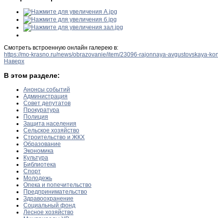
Смотреть встроенную онлайн галерею в:
https://mo-krasno.ru/news/obrazovanie/item/23096-rajonnaya-avgustovskaya-ko
Наверх
В этом разделе:
Анонсы событий
Администрация
Совет депутатов
Прокуратура
Полиция
Защита населения
Сельское хозяйство
Строительство и ЖКХ
Образование
Экономика
Культура
Библиотека
Спорт
Молодежь
Опека и попечительство
Предпринимательство
Здравоохранение
Социальный фонд
Лесное хозяйство