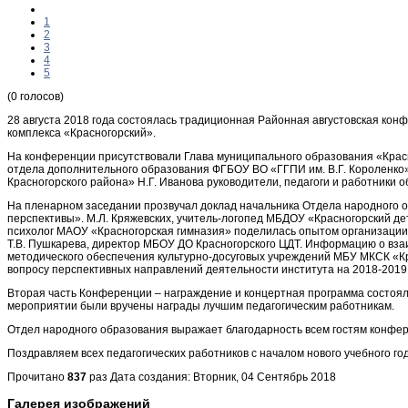
1
2
3
4
5
(0 голосов)
​28 августа 2018 года состоялась традиционная Районная августовская кон
комплекса «Красногорский».
На конференции присутствовали Глава муниципального образования «Красн
отдела дополнительного образования ФГБОУ ВО «ГГПИ им. В.Г. Короленко»
Красногорского района» Н.Г. Иванова руководители, педагоги и работники
На пленарном заседании прозвучал доклад начальника Отдела народного 
перспективы». М.Л. Кряжевских, учитель-логопед МБДОУ «Красногорский де
психолог МАОУ «Красногорская гимназия» поделилась опытом организации
Т.В. Пушкарева, директор МБОУ ДО Красногорского ЦДТ. Информацию о вза
методического обеспечения культурно-досуговых учреждений МБУ МКСК «Кр
вопросу перспективных направлений деятельности института на 2018-2019
Вторая часть Конференции – награждение и концертная программа состояли
мероприятии были вручены награды лучшим педагогическим работникам.
Отдел народного образования выражает благодарность всем гостям конфер
Поздравляем всех педагогических работников с началом нового учебного год
Прочитано
837
раз
Дата создания: Вторник, 04 Сентябрь 2018
Галерея изображений