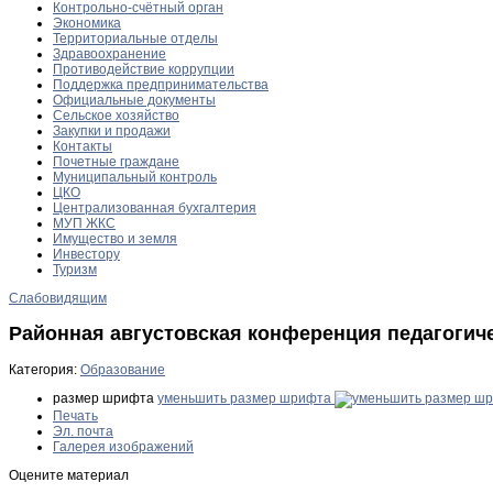
Контрольно-счётный орган
Экономика
Территориальные отделы
Здравоохранение
Противодействие коррупции
Поддержка предпринимательства
Официальные документы
Сельское хозяйство
Закупки и продажи
Контакты
Почетные граждане
Муниципальный контроль
ЦКО
Централизованная бухгалтерия
МУП ЖКС
Имущество и земля
Инвестору
Туризм
Слабовидящим
Районная августовская конференция педагогич
Категория:
Образование
размер шрифта
уменьшить размер шрифта
Печать
Эл. почта
Галерея изображений
Оцените материал