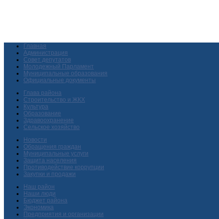
Главная
Администрация
Совет депутатов
Молодежный Парламент
Муниципальные образования
Официальные документы
Глава района
Строительство и ЖКХ
Культура
Образование
Здравоохранение
Сельское хозяйство
Новости
Обращения граждан
Муниципальные услуги
Защита населения
Противодействие коррупции
Закупки и продажи
Наш район
Наши люди
Бюджет района
Экономика
Предприятия и организации