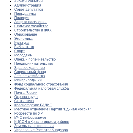
Анонсы событий
Администрация
Совет депутатов
Прокуратура
Полиция
Защита населения
Сельское хозяйство
Строительство и ЖКХ
Образование
Экономика
Культура
Библиотека
Спорт
Молодежь
Опека и попечительство
Предпринимательство
Здравоохранение
Социальный фонд
Лесное хозяйство
Минприроды УР
Фонд социального страхования
Федеральная налоговая служба
Почта России
Охрана труда
Статистика
Красногорское РАДИО
Местное отделение Партии "Единая Россия"
Росреестр по УР
МЧС информирует
КЦСОН в Красногорском районе
Земельные отношения
Управление Роспотребнадзора