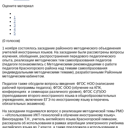
Оцените материал
1
2
3
4
5
(0 голосов)
1 ноября состоялось заседание районного методического объединения
учителей иностранных языков. На заседании были рассмотрены вопросы
изучения, обобщения, распространения передового педагогического
опыта, реализации методических тем самообразования педагогов
(педагоги познакомились с Методическими рекомендациями о работе
педагогов Красногорского района над темами самообразования
(индивидуальными методическими темами), разработанными Районным
методическим кабинетом.
Педагоги также обсудили вопросы введения ФГОС НОО (написание
рабочей программы педагога), ФГОС ООО (обучение на КПК,
конференциях и семинарах различного уровня), ФГОС С(П)ОО
(преподавание второго иностранного языка в общеобразовательных
учреждениях, включение ЕГЭ по иностранному языку в перечень
обязательных экзаменов).
На заседании поднимался вопрос о реализации методической темы РМО
– «Использование ИКТ-технологий в обучении иностранному языку».
Виноградова Т.Н., учитель английского языка Красногорской гимназии,
рассказала об использовании в рамках апробации электронного учебника
английского языка во 2 классе, а также предложила к использованию в