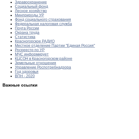
Здравоохранение
Социальный фонд
Лесное хозяйство
Минприроды УР
Фонд социального страхования
Федеральная налоговая служба
Почта России
Охрана труда
Статистика
Красногорское РАДИО
Местное отделение Партии "Единая Россия"
Росреестр по УР
МЧС информирует
КЦСОН в Красногорском районе
Земельные отношения
Управление Роспотребнадзора
Год здоровья
ВПН - 2020
Важные ссылки