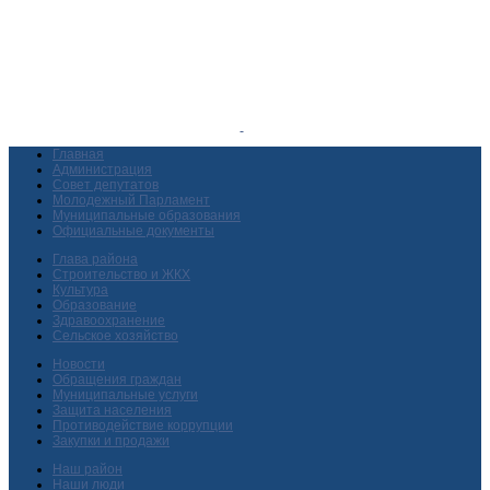
Главная
Администрация
Совет депутатов
Молодежный Парламент
Муниципальные образования
Официальные документы
Глава района
Строительство и ЖКХ
Культура
Образование
Здравоохранение
Сельское хозяйство
Новости
Обращения граждан
Муниципальные услуги
Защита населения
Противодействие коррупции
Закупки и продажи
Наш район
Наши люди