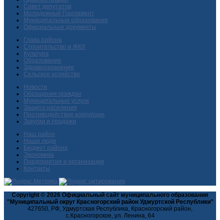
Совет депутатов
Молодежный Парламент
Муниципальные образования
Официальные документы
Глава района
Строительство и ЖКХ
Культура
Образование
Здравоохранение
Сельское хозяйство
Новости
Обращения граждан
Муниципальные услуги
Защита населения
Противодействие коррупции
Закупки и продажи
Наш район
Наши люди
Бюджет района
Экономика
Предприятия и организации
Контакты
Copyright © 2026 Официальный сайт муниципального образования
"Муниципальный округ Красногорский район Удмуртской Республики"
427650, РФ, Удмуртская Республика, Красногорский район,
с.Красногорское, ул. Ленина, 64