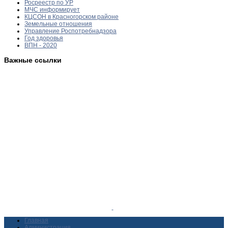
Росреестр по УР
МЧС информирует
КЦСОН в Красногорском районе
Земельные отношения
Управление Роспотребнадзора
Год здоровья
ВПН - 2020
Важные ссылки
Главная
Администрация