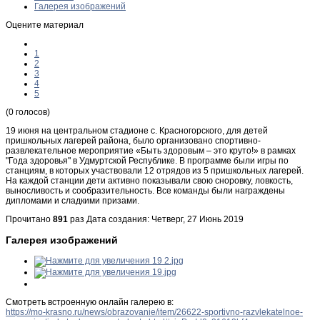
Галерея изображений
Оцените материал
1
2
3
4
5
(0 голосов)
19 июня на центральном стадионе с. Красногорского, для детей
пришкольных лагерей района, было организовано спортивно-
развлекательное мероприятие «Быть здоровым – это круто!» в рамках
"Года здоровья" в Удмуртской Республике. В программе были игры по
станциям, в которых участвовали 12 отрядов из 5 пришкольных лагерей.
На каждой станции дети активно показывали свою сноровку, ловкость,
выносливость и сообразительность. Все команды были награждены
дипломами и сладкими призами.
Прочитано
891
раз
Дата создания: Четверг, 27 Июнь 2019
Галерея изображений
Смотреть встроенную онлайн галерею в:
https://mo-krasno.ru/news/obrazovanie/item/26622-sportivno-razvlekatelnoe-