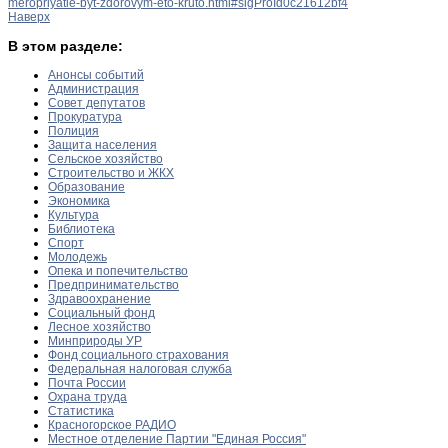
meropriyatie-byt-zdorovym-eto-kruto.html#sigProId0c21612bf4
Наверх
В этом разделе:
Анонсы событий
Администрация
Совет депутатов
Прокуратура
Полиция
Защита населения
Сельское хозяйство
Строительство и ЖКХ
Образование
Экономика
Культура
Библиотека
Спорт
Молодежь
Опека и попечительство
Предпринимательство
Здравоохранение
Социальный фонд
Лесное хозяйство
Минприроды УР
Фонд социального страхования
Федеральная налоговая служба
Почта России
Охрана труда
Статистика
Красногорское РАДИО
Местное отделение Партии "Единая Россия"