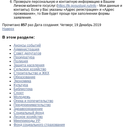
Проверьте персональную и контактную информацию в Вашем
Личном кабинете госуслуг (
https://lk.gosuslugi.ru/info
- Мои данные и
контакты). Если у Вас указаны «Адрес регистрации» и «Адрес
проживания», то Вам будет проще при заполнении формы
заявления.
Прочитано
857
раз
Дата создания: Четверг, 19 Декабрь 2019
Наверх
В этом разделе:
Анонсы событий
Администрация
Совет депутатов
Прокуратура
Полиция
Защита населения
Сельское хозяйство
Строительство и ЖКХ
Образование
Экономика
Культура
Библиотека
Спорт
Молодежь
Опека и попечительство
Предпринимательство
Здравоохранение
Социальный фонд
Лесное хозяйство
Минприроды УР
Фонд социального страхования