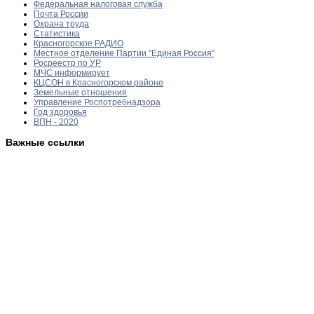
Федеральная налоговая служба
Почта России
Охрана труда
Статистика
Красногорское РАДИО
Местное отделение Партии "Единая Россия"
Росреестр по УР
МЧС информирует
КЦСОН в Красногорском районе
Земельные отношения
Управление Роспотребнадзора
Год здоровья
ВПН - 2020
Важные ссылки