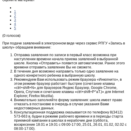
1
2
3
4
5
(0 голосов)
При подаче заявлений в электронном виде через сервис РПГУ «Запись в
школу» обращаем внимание:
Отправка заявления по записи в первый класс возможна при
наступлении времени начала приема заявлений в выбранной
школе. Кнопка «Отправить» появится автоматически. Ранее этого
времени отправить заявление Вы не сможете.
В течение дня возможно направить только одно заявление на
одного конкретного ребенка в выбранную школу.
Рекомендуем Вам использовать режим браузера «Инкогнито», в
этом режиме браузер работает быстрее (сочетание клавиш
«ctrl+shift+N» для браузеров Яндекс Браузер, Google Chrome,
Opera, Спутник и сочетание клавиш «ctrl+shift+P^aT.)» для Internet
Explorer, Firefox Mozilla).
Внимательно заполняйте форму заявления: школа имеет право
отказать в постановке в очередь в случае указания Вами
недостоверных данных.
Консультационная поддержка оказывается по телефону 8(3412)
573-663 в, будни в режиме рабочего времени и в периоды старта
приемной кампании в школах в нерабочие дни (суббота,
воскресение 18.01 и 19.01 с 09:00-17:00, 25.01, 26.01, 01.02, 02.02 с
08:00-17:00).