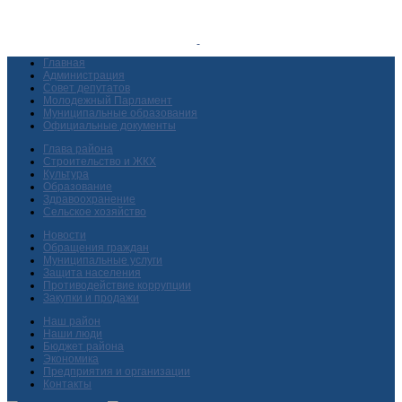
Главная
Администрация
Совет депутатов
Молодежный Парламент
Муниципальные образования
Официальные документы
Глава района
Строительство и ЖКХ
Культура
Образование
Здравоохранение
Сельское хозяйство
Новости
Обращения граждан
Муниципальные услуги
Защита населения
Противодействие коррупции
Закупки и продажи
Наш район
Наши люди
Бюджет района
Экономика
Предприятия и организации
Контакты