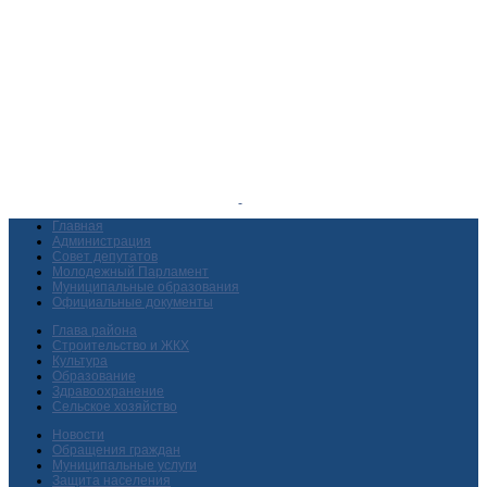
Главная
Администрация
Совет депутатов
Молодежный Парламент
Муниципальные образования
Официальные документы
Глава района
Строительство и ЖКХ
Культура
Образование
Здравоохранение
Сельское хозяйство
Новости
Обращения граждан
Муниципальные услуги
Защита населения