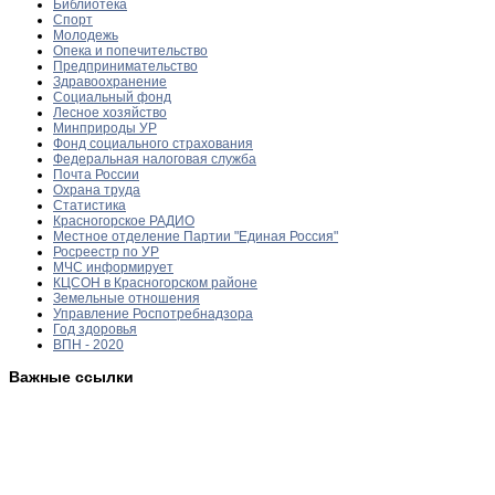
Библиотека
Спорт
Молодежь
Опека и попечительство
Предпринимательство
Здравоохранение
Социальный фонд
Лесное хозяйство
Минприроды УР
Фонд социального страхования
Федеральная налоговая служба
Почта России
Охрана труда
Статистика
Красногорское РАДИО
Местное отделение Партии "Единая Россия"
Росреестр по УР
МЧС информирует
КЦСОН в Красногорском районе
Земельные отношения
Управление Роспотребнадзора
Год здоровья
ВПН - 2020
Важные ссылки