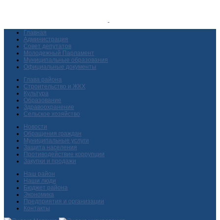
Главная
Администрация
Совет депутатов
Молодежный Парламент
Муниципальные образования
Официальные документы
Глава района
Строительство и ЖКХ
Культура
Образование
Здравоохранение
Сельское хозяйство
Новости
Обращения граждан
Муниципальные услуги
Защита населения
Противодействие коррупции
Закупки и продажи
Наш район
Наши люди
Бюджет района
Экономика
Предприятия и организации
Контакты