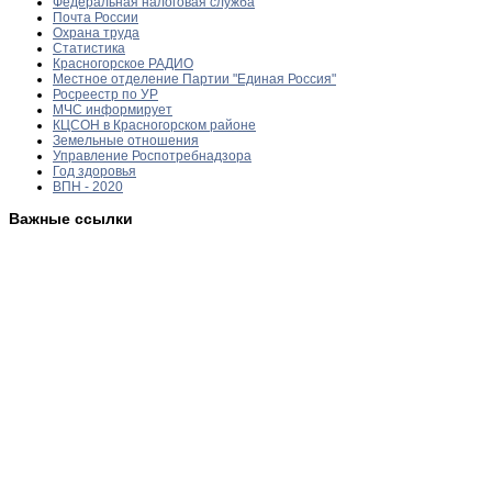
Федеральная налоговая служба
Почта России
Охрана труда
Статистика
Красногорское РАДИО
Местное отделение Партии "Единая Россия"
Росреестр по УР
МЧС информирует
КЦСОН в Красногорском районе
Земельные отношения
Управление Роспотребнадзора
Год здоровья
ВПН - 2020
Важные ссылки