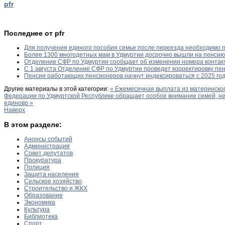
pfr
Последнее от pfr
Для получения единого пособия семье после переезда необходимо 
Более 1300 многодетных мам в Удмуртии досрочно вышли на пенсию 
Отделение СФР по Удмуртии сообщает об изменении номера контакт
С 1 августа Отделение СФР по Удмуртии проведет корректировку п
Пенсии работающих пенсионеров начнут индексироваться с 2025 го
Другие материалы в этой категории:
« Ежемесячная выплата из материнског
Федерации по Удмуртской Республике обращает особое внимание семей, не
единовр »
Наверх
В этом разделе:
Анонсы событий
Администрация
Совет депутатов
Прокуратура
Полиция
Защита населения
Сельское хозяйство
Строительство и ЖКХ
Образование
Экономика
Культура
Библиотека
Спорт