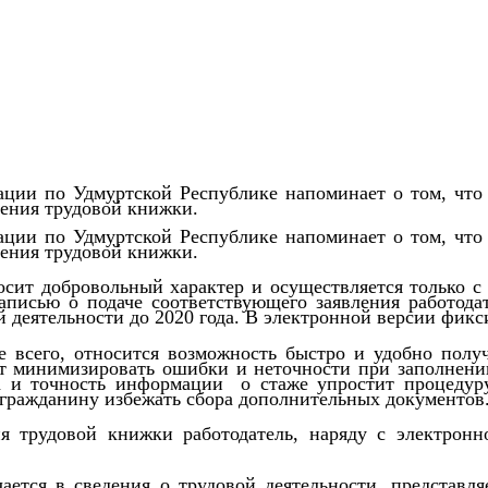
ции по Удмуртской Республике напоминает о том, что
дения трудовой книжки.
ции по Удмуртской Республике напоминает о том, что
дения трудовой книжки.
сит добровольный характер и осуществляется только с 
исью о подаче соответствующего заявления работодат
й деятельности до 2020 года. В электронной версии фикс
всего, относится возможность быстро и удобно полу
ит минимизировать ошибки и неточности при заполнени
а и точность информации о стаже упростит процедур
 гражданину избежать сбора дополнительных документов
я трудовой книжки работодатель, наряду с электронн
ется в сведения о трудовой деятельности, представл