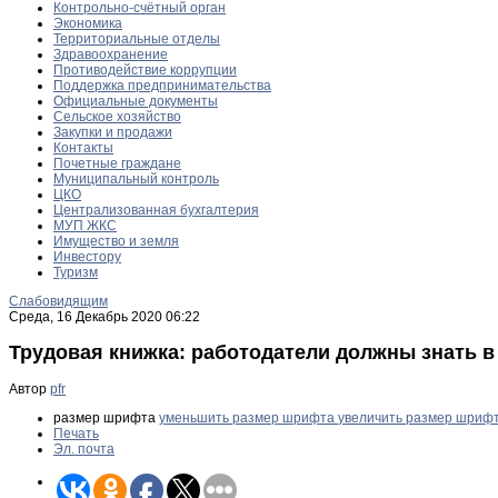
Контрольно-счётный орган
Экономика
Территориальные отделы
Здравоохранение
Противодействие коррупции
Поддержка предпринимательства
Официальные документы
Сельское хозяйство
Закупки и продажи
Контакты
Почетные граждане
Муниципальный контроль
ЦКО
Централизованная бухгалтерия
МУП ЖКС
Имущество и земля
Инвестору
Туризм
Слабовидящим
Среда, 16 Декабрь 2020 06:22
Трудовая книжка: работодатели должны знать в 
Автор
pfr
размер шрифта
уменьшить размер шрифта
увеличить размер шриф
Печать
Эл. почта