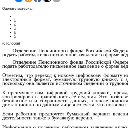
Оцените материал
1
2
3
4
5
(0 голосов)
Отделение Пенсионного фонда Российской Федера
подать работодателю письменное заявление о форме ве
Отделение Пенсионного фонда Российской Федера
подать работодателю письменное заявление о форме ве
Отметим, что переход к новому цифровому формату но
электронный формат, бумажную трудовую книжку с зап
поскольку она является источником сведений о трудово
К преимуществам цифровой трудовой книжки, прежде 
контролировать правильность ее ведения. Это позвол
безопасности и сохранности данных, а также полнот
дистанционно по данным лицевого счета, что позволит
Если работник предпочтет бумажный вариант ведени
деятельности также в бумажную версию.
Информация о поданном работником заявлении включа