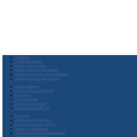
Главная
Администрация
Совет депутатов
Молодежный Парламент
Муниципальные образования
Официальные документы
Глава района
Строительство и ЖКХ
Культура
Образование
Здравоохранение
Сельское хозяйство
Новости
Обращения граждан
Муниципальные услуги
Защита населения
Противодействие коррупции