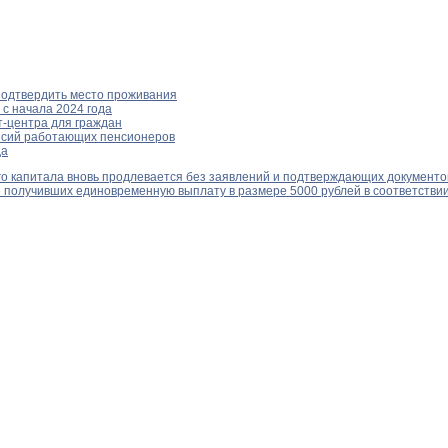
подтвердить место проживания
с начала 2024 года
-центра для граждан
енсий работающих пенсионеров
да
о капитала вновь продлевается без заявлений и подтверждающих документов
 получивших единовременную выплату в размере 5000 рублей в соответстви