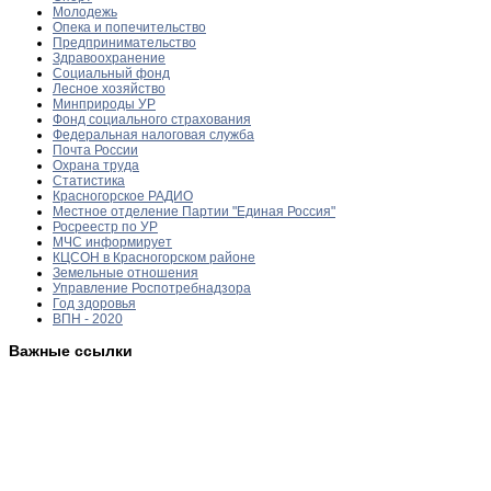
Молодежь
Опека и попечительство
Предпринимательство
Здравоохранение
Социальный фонд
Лесное хозяйство
Минприроды УР
Фонд социального страхования
Федеральная налоговая служба
Почта России
Охрана труда
Статистика
Красногорское РАДИО
Местное отделение Партии "Единая Россия"
Росреестр по УР
МЧС информирует
КЦСОН в Красногорском районе
Земельные отношения
Управление Роспотребнадзора
Год здоровья
ВПН - 2020
Важные ссылки