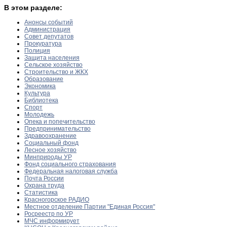
В этом разделе:
Анонсы событий
Администрация
Совет депутатов
Прокуратура
Полиция
Защита населения
Сельское хозяйство
Строительство и ЖКХ
Образование
Экономика
Культура
Библиотека
Спорт
Молодежь
Опека и попечительство
Предпринимательство
Здравоохранение
Социальный фонд
Лесное хозяйство
Минприроды УР
Фонд социального страхования
Федеральная налоговая служба
Почта России
Охрана труда
Статистика
Красногорское РАДИО
Местное отделение Партии "Единая Россия"
Росреестр по УР
МЧС информирует