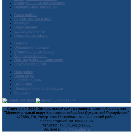
Муниципальные образования
Официальные документы
Глава района
Строительство и ЖКХ
Культура
Образование
Здравоохранение
Сельское хозяйство
Новости
Обращения граждан
Муниципальные услуги
Защита населения
Противодействие коррупции
Закупки и продажи
Наш район
Наши люди
Бюджет района
Экономика
Предприятия и организации
Контакты
Copyright © 2026 Официальный сайт муниципального образования
"Муниципальный округ Красногорский район Удмуртской Республики"
427650, РФ, Удмуртская Республика, Красногорский район,
с.Красногорское, ул. Ленина, 64
тел/факс: +7 (34164) 2-17-51
Эл. почта: