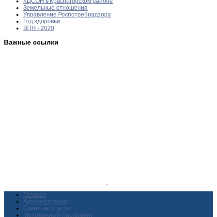
КЦСОН в Красногорском районе
Земельные отношения
Управление Роспотребнадзора
Год здоровья
ВПН - 2020
Важные ссылки
Главная
Администрация
Совет депутатов
Молодежный Парламент