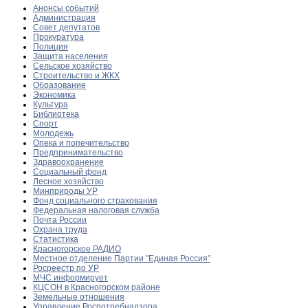
Анонсы событий
Администрация
Совет депутатов
Прокуратура
Полиция
Защита населения
Сельское хозяйство
Строительство и ЖКХ
Образование
Экономика
Культура
Библиотека
Спорт
Молодежь
Опека и попечительство
Предпринимательство
Здравоохранение
Социальный фонд
Лесное хозяйство
Минприроды УР
Фонд социального страхования
Федеральная налоговая служба
Почта России
Охрана труда
Статистика
Красногорское РАДИО
Местное отделение Партии "Единая Россия"
Росреестр по УР
МЧС информирует
КЦСОН в Красногорском районе
Земельные отношения
Управление Роспотребнадзора