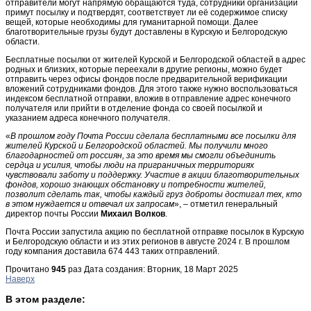
отправители могут напрямую обращаются туда, сотрудники организации
примут посылку и подтвердят, соответствует ли её содержимое списку
вещей, которые необходимы для гуманитарной помощи. Далее
благотворительные грузы будут доставлены в Курскую и Белгородскую
области.
Бесплатные посылки от жителей Курской и Белгородской областей в адрес
родных и близких, которые переехали в другие регионы, можно будет
отправить через офисы фондов после предварительной верификации
вложений сотрудниками фондов. Для этого также нужно воспользоваться
индексом бесплатной отправки, вложив в отправление адрес конечного
получателя или прийти в отделение фонда со своей посылкой и
указанием адреса конечного получателя.
«
В прошлом году Почта России сделала бесплатными все посылки для
жителей Курской и Белгородской областей. Мы получили много
благодарностей от россиян, за это время мы смогли объединить
сердца и усилия, чтобы люди на приграничных территориях
чувствовали заботу и поддержку. Участие в акции благотворительных
фондов, хорошо знающих обстановку и потребности жителей,
позволит сделать так, чтобы каждый груз доброты достигал тех, кто
в этом нуждается и отвечал их запросам
», – отметил генеральный
директор почты России
Михаил Волков
.
Почта России запустила акцию по бесплатной отправке посылок в Курскую
и Белгородскую области и из этих регионов в августе 2024 г. В прошлом
году компания доставила 674 443 таких отправлений.
Прочитано
945
раз
Дата создания: Вторник, 18 Март 2025
Наверх
В этом разделе: