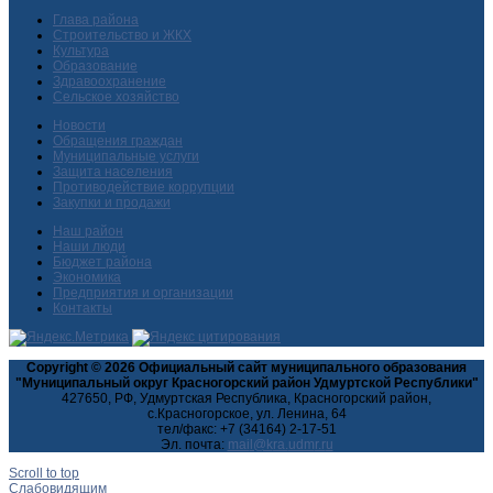
Глава района
Строительство и ЖКХ
Культура
Образование
Здравоохранение
Сельское хозяйство
Новости
Обращения граждан
Муниципальные услуги
Защита населения
Противодействие коррупции
Закупки и продажи
Наш район
Наши люди
Бюджет района
Экономика
Предприятия и организации
Контакты
Copyright © 2026 Официальный сайт муниципального образования
"Муниципальный округ Красногорский район Удмуртской Республики"
427650, РФ, Удмуртская Республика, Красногорский район,
с.Красногорское, ул. Ленина, 64
тел/факс: +7 (34164) 2-17-51
Эл. почта:
Scroll to top
Слабовидящим