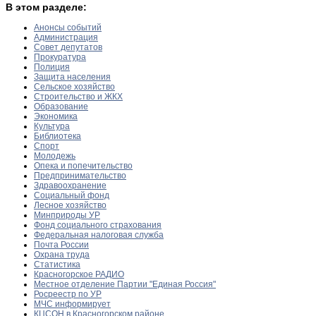
В этом разделе:
Анонсы событий
Администрация
Совет депутатов
Прокуратура
Полиция
Защита населения
Сельское хозяйство
Строительство и ЖКХ
Образование
Экономика
Культура
Библиотека
Спорт
Молодежь
Опека и попечительство
Предпринимательство
Здравоохранение
Социальный фонд
Лесное хозяйство
Минприроды УР
Фонд социального страхования
Федеральная налоговая служба
Почта России
Охрана труда
Статистика
Красногорское РАДИО
Местное отделение Партии "Единая Россия"
Росреестр по УР
МЧС информирует
КЦСОН в Красногорском районе