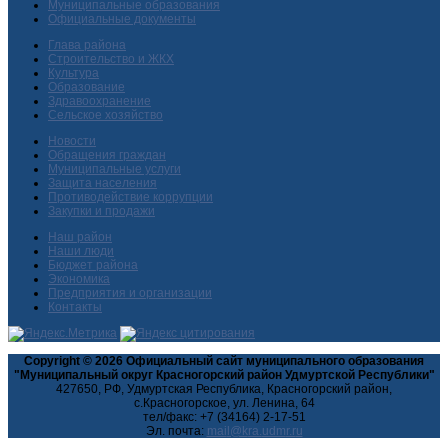
Муниципальные образования
Официальные документы
Глава района
Строительство и ЖКХ
Культура
Образование
Здравоохранение
Сельское хозяйство
Новости
Обращения граждан
Муниципальные услуги
Защита населения
Противодействие коррупции
Закупки и продажи
Наш район
Наши люди
Бюджет района
Экономика
Предприятия и организации
Контакты
Copyright © 2026 Официальный сайт муниципального образования
"Муниципальный округ Красногорский район Удмуртской Республики"
427650, РФ, Удмуртская Республика, Красногорский район,
с.Красногорское, ул. Ленина, 64
тел/факс: +7 (34164) 2-17-51
Эл. почта: