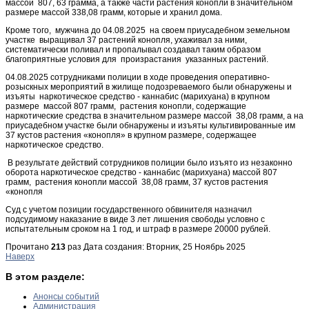
массой 807, 63 грамма, а также части растения конопли в значительном
размере массой 338,08 грамм, которые и хранил дома.
Кроме того, мужчина до 04.08.2025 на своем приусадебном земельном
участке выращивал 37 растений конопля, ухаживал за ними,
систематически поливал и пропалывал создавал таким образом
благоприятные условия для произрастания указанных растений.
04.08.2025 сотрудниками полиции в ходе проведения оперативно-
розыскных мероприятий в жилище подозреваемого были обнаружены и
изъяты наркотическое средство - каннабис (марихуана) в крупном
размере массой 807 грамм, растения конопли, содержащие
наркотические средства в значительном размере массой 38,08 грамм, а на
приусадебном участке были обнаружены и изъяты культивированные им
37 кустов растения «конопля» в крупном размере, содержащее
наркотическое средство.
В результате действий сотрудников полиции было изъято из незаконно
оборота наркотическое средство - каннабис (марихуана) массой 807
грамм, растения конопли массой 38,08 грамм, 37 кустов растения
«конопля
Суд с учетом позиции государственного обвинителя назначил
подсудимому наказание в виде 3 лет лишения свободы условно с
испытательным сроком на 1 год, и штраф в размере 20000 рублей.
Прочитано
213
раз
Дата создания: Вторник, 25 Ноябрь 2025
Наверх
В этом разделе:
Анонсы событий
Администрация