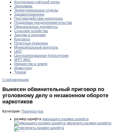
Контрольно-счётный орган
Экономика
Территориальные отделы
Здравоохранение
Противодействие коррупции
Поддержка предпринимательства
Официальные документы
Сельское хозяйство
Закупки и продажи
Контакты
Почетные граждане
Муниципальный контроль
ЦКО
Централизованная бухгалтерия
МУП ЖКС
Имущество и земля
Инвестору
Туризм
Слабовидящим
Вынесен обвинительный приговор по
уголовному делу о незаконном обороте
наркотиков
Категория:
Прокуратура
размер шрифта
уменьшить размер шрифта
увеличить размер шрифта