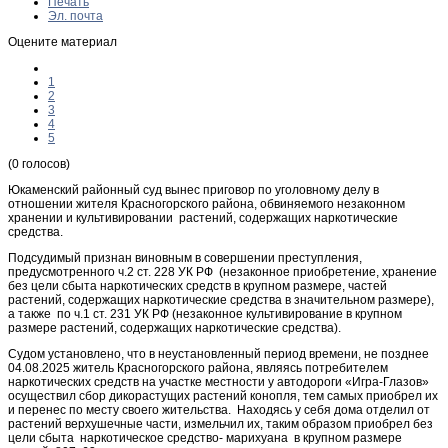
Печать
Эл. почта
Оцените материал
1
2
3
4
5
(0 голосов)
Юкаменский районный суд вынес приговор по уголовному делу в
отношении жителя Красногорского района, обвиняемого незаконном
хранении и культивировании растений, содержащих наркотические
средства.
Подсудимый признан виновным в совершении преступления,
предусмотренного ч.2 ст. 228 УК РФ (незаконное приобретение, хранение
без цели сбыта наркотических средств в крупном размере, частей
растений, содержащих наркотические средства в значительном размере),
а также по ч.1 ст. 231 УК РФ (незаконное культивирование в крупном
размере растений, содержащих наркотические средства).
Судом установлено, что в неустановленный период времени, не позднее
04.08.2025 житель Красногорского района, являясь потребителем
наркотических средств на участке местности у автодороги «Игра-Глазов»
осуществил сбор дикорастущих растений конопля, тем самых приобрел их
и перенес по месту своего жительства. Находясь у себя дома отделил от
растений верхушечные части, измельчил их, таким образом приобрел без
цели сбыта наркотическое средство- марихуана в крупном размере