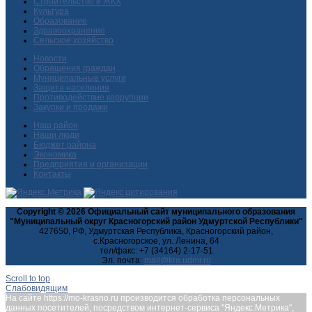
Строительство и ЖКХ
Культура
Образование
Здравоохранение
Сельское хозяйство
Новости
Обращения граждан
Муниципальные услуги
Защита населения
Противодействие коррупции
Закупки и продажи
Наш район
Наши люди
Бюджет района
Экономика
Предприятия и организации
Контакты
Copyright © 2026 Официальный сайт муниципального образования
"Муниципальный округ Красногорский район Удмуртской Республики"
427650, РФ, Удмуртская Республика, Красногорский район,
с.Красногорское, ул. Ленина, 64
тел/факс: +7 (34164) 2-17-51
Эл. почта:
Scroll to top
Слабовидящим
На сайте https://mo-krasno.ru производится обработка персональных
данных посетителей, посредством интернет-сервиса "Яндекс.Метрика",