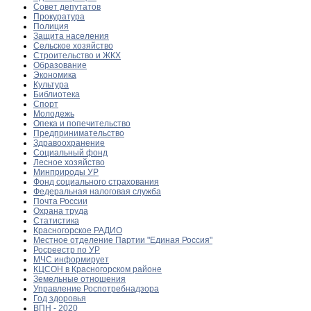
Совет депутатов
Прокуратура
Полиция
Защита населения
Сельское хозяйство
Строительство и ЖКХ
Образование
Экономика
Культура
Библиотека
Спорт
Молодежь
Опека и попечительство
Предпринимательство
Здравоохранение
Социальный фонд
Лесное хозяйство
Минприроды УР
Фонд социального страхования
Федеральная налоговая служба
Почта России
Охрана труда
Статистика
Красногорское РАДИО
Местное отделение Партии "Единая Россия"
Росреестр по УР
МЧС информирует
КЦСОН в Красногорском районе
Земельные отношения
Управление Роспотребнадзора
Год здоровья
ВПН - 2020