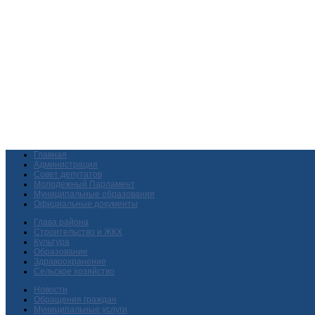
Главная
Администрация
Совет депутатов
Молодежный Парламент
Муниципальные образования
Официальные документы
Глава района
Строительство и ЖКХ
Культура
Образование
Здравоохранение
Сельское хозяйство
Новости
Обращения граждан
Муниципальные услуги