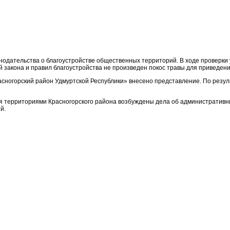
одательства о благоустройстве общественных территорий. В ходе проверки у
й закона и правил благоустройства не произведен покос травы для приведе
сногорский район Удмуртской Республики» внесено представление. По резул
 территориями Красногорского района возбуждены дела об административных
й.