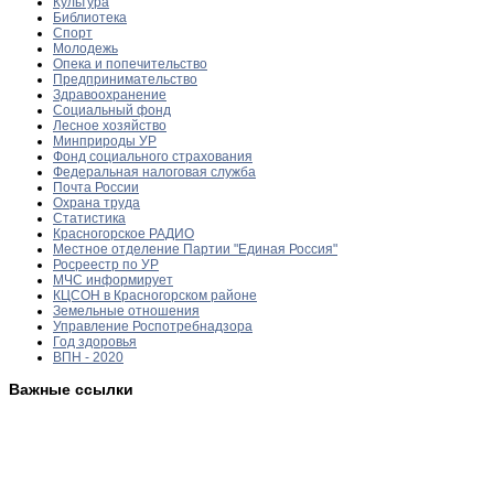
Культура
Библиотека
Спорт
Молодежь
Опека и попечительство
Предпринимательство
Здравоохранение
Социальный фонд
Лесное хозяйство
Минприроды УР
Фонд социального страхования
Федеральная налоговая служба
Почта России
Охрана труда
Статистика
Красногорское РАДИО
Местное отделение Партии "Единая Россия"
Росреестр по УР
МЧС информирует
КЦСОН в Красногорском районе
Земельные отношения
Управление Роспотребнадзора
Год здоровья
ВПН - 2020
Важные ссылки