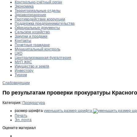
Контрольно-счётный орган
Экономика
Территориальные отделы
Здравоохранение
Противодействие коррупции
Поддержка предпринимательства
Официальные документы
Сельское хозяйство
Закупки и продажи
Контакты
Почетные граждане
Муниципальный контроль
ЦКО
Централизованная бухгалтерия
МУП ЖКС
Имущество и земля
Инвестору
Туризм
Слабовидящим
По результатам проверки прокуратуры Красног
Категория:
Прокуратура
размер шрифта
уменьшить размер шрифта
Печать
Эл. почта
Оцените материал