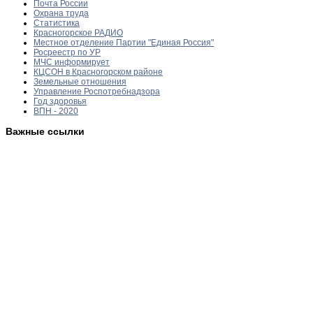
Почта России
Охрана труда
Статистика
Красногорское РАДИО
Местное отделение Партии "Единая Россия"
Росреестр по УР
МЧС информирует
КЦСОН в Красногорском районе
Земельные отношения
Управление Роспотребнадзора
Год здоровья
ВПН - 2020
Важные ссылки