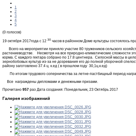
1
2
3
4
5
(0 голосов)
30
19 октября 2017года с 12
часов в районном Доме культуры состоялось п
Всего на мероприятии приняло участие 80 тружеников сельского хозяйств
растениеводстве. Несмотря на все природно-климатические сложности этого
корма. С каждого гектара собрано по 17.8 центнера. Силосной массы в цел
зернобобовых культур из-за не дозревания его до полной уборочной спелост
району заготовлено 37.4 ц. к.ед ( в прошлом году 30,1ц.к.ед)
По итогам трудового соперничества за летне-пастбищный период награжд
Все награждены дипломами и денежными призами.
Прочитано
957
раз
Дата создания: Понедельник, 23 Октябрь 2017
Галерея изображений