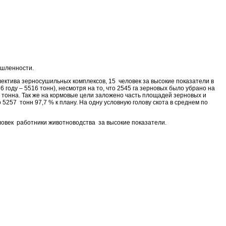
мышленности.
ектива зерносушильных комплексов, 15 человек за высокие показатели в
году – 5516 тонн), несмотря на то, что 2545 га зерновых было убрано на
1 тонна. Так же на кормовые цели заложено часть площадей зерновых и
5257 тонн 97,7 % к плану. На одну условную голову скота в среднем по
овек работники животноводства за высокие показатели.