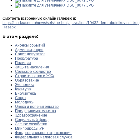
Смотреть встроенную онлайн галерею в:
https://mo-krasno.ru/news/selskoe-hozjajstvo/item/19432-den-rabotnikov-selsk
Наверх
В этом разделе:
Анонсы событий
Администрация
Совет депутатов
Прокуратура
Полиция
Защита населения
Сельское хозяйство
Строительство и ЖКХ
Образование
Экономика
Культура
Библиотека
Спорт
Молодежь
Опека и попечительство
Предпринимательство
Здравоохранение
Социальный фонд
Лесное хозяйство
Минприроды УР
Фонд социального страхования
Федеральная налоговая служба