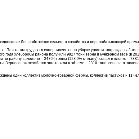
разднование Дня работников сельского хозяйства и перерабатывающей про
а. По итогам трудового соперничества на уборке урожая награждены 3 колл
 года хлеборобы района получили 9827 тонн зерна в бункерном весе (в 2016 
ом по району заложено – 34764 тонны (128,9% к плану), сенаж в пленке – 738
и. Зерносенаж хозяйства заготовили в объеме – 2310 тонн, сена заготовлено 
ены один коллектив молочно-товарной фермы, коллектив пастухов и 11 чел