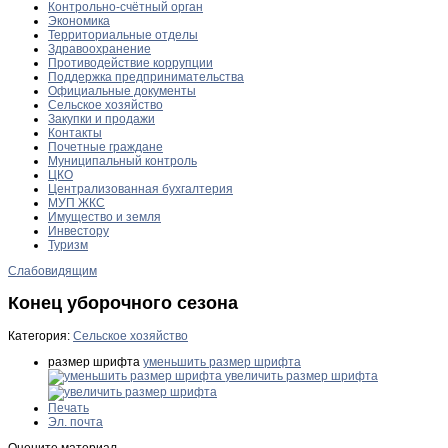
Контрольно-счётный орган
Экономика
Территориальные отделы
Здравоохранение
Противодействие коррупции
Поддержка предпринимательства
Официальные документы
Сельское хозяйство
Закупки и продажи
Контакты
Почетные граждане
Муниципальный контроль
ЦКО
Централизованная бухгалтерия
МУП ЖКС
Имущество и земля
Инвестору
Туризм
Слабовидящим
Конец уборочного сезона
Категория:
Сельское хозяйство
размер шрифта
уменьшить размер шрифта
увеличить размер шрифта
Печать
Эл. почта
Оцените материал