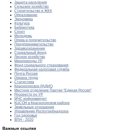
Защита населения
Сельское хозяйство
Строительство и ЖКХ
Образование
Экономика
Культура
Библиотека
Спорт
Молодежь
Опека и попечительство
Предпринимательство
Здравоохранение
Социальный фонд
Лесное хозяйство
Минприроды УР
Фонд социального страхования
Федеральная налоговая служба
Почта России
Охрана труда
Статистика
Красногорское РАДИО
Местное отделение Партии "Единая Россия"
Росреестр по УР
МЧС информирует
КЦСОН в Красногорском районе
Земельные отношения
Управление Роспотребнадзора
Год здоровья
ВПН - 2020
Важные ссылки