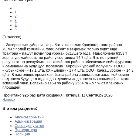
1
2
3
4
5
(0 голосов)
Завершились уборочные работы на полях Красногорского района.
Ушли с полей комбайны, хлеб лежит в закромах, только гудят еще
трактора – пашут почву под урожай будущего года. Намолочено 6353 т
зерна, урожайность по району составила 14,7 ц/га. Это не лучший
результат по республике, но хозяйства района обеспечили себя фуражом
и семенами на будущую посевную. Хороший урожай получили в ООО
«Курьинское» - 17,1 ц/га, КХ «Елово» - 17,4 ц/га, ООО «Качкашурское» - 14,3
ц/га. В настоящее время хозяйства района занимаются засыпкой семян
под посев будущего года и доведением их до посевных кондиций, а также
вспашкой зяби. Вспахано зяби по району 2564 га – 57 % от плановых
площадей.
Прочитано
925
раз
Дата создания: Пятница, 11 Сентябрь 2020
Наверх
В этом разделе:
Анонсы событий
Администрация
Совет депутатов
Прокуратура
Полиция