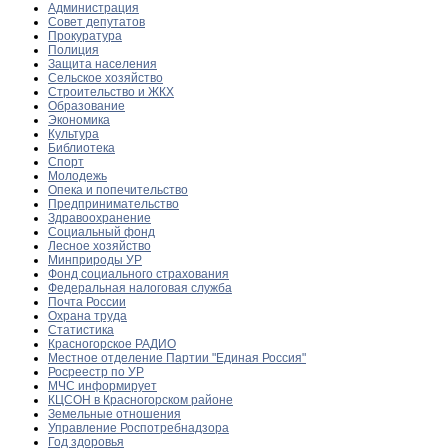
Администрация
Совет депутатов
Прокуратура
Полиция
Защита населения
Сельское хозяйство
Строительство и ЖКХ
Образование
Экономика
Культура
Библиотека
Спорт
Молодежь
Опека и попечительство
Предпринимательство
Здравоохранение
Социальный фонд
Лесное хозяйство
Минприроды УР
Фонд социального страхования
Федеральная налоговая служба
Почта России
Охрана труда
Статистика
Красногорское РАДИО
Местное отделение Партии "Единая Россия"
Росреестр по УР
МЧС информирует
КЦСОН в Красногорском районе
Земельные отношения
Управление Роспотребнадзора
Год здоровья