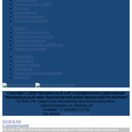
Глава района
Строительство и ЖКХ
Культура
Образование
Здравоохранение
Сельское хозяйство
Новости
Обращения граждан
Муниципальные услуги
Защита населения
Противодействие коррупции
Закупки и продажи
Наш район
Наши люди
Бюджет района
Экономика
Предприятия и организации
Контакты
Copyright © 2026 Официальный сайт муниципального образования
"Муниципальный округ Красногорский район Удмуртской Республики"
427650, РФ, Удмуртская Республика, Красногорский район,
с.Красногорское, ул. Ленина, 64
тел/факс: +7 (34164) 2-17-51
Эл. почта:
Scroll to top
Слабовидящим
На сайте https://mo-krasno.ru производится обработка персональных