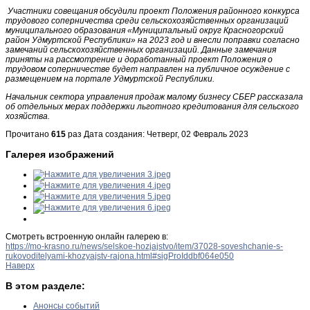
Участники совещания обсудили проект Положения районного конкурса
трудового соперничества среди сельскохозяйственных организаций
муниципального образования «Муниципальный округ Красногорский
район Удмуртской Республики» на 2023 год и внесли поправки согласно
замечаний сельскохозяйственных организаций. Данные замечания
приняты на рассмотрение и доработанный проект Положения о
трудовом соперничестве будет направлен на публичное осуждение с
размещением на портале Удмуртской Республики.
Начальник сектора управления продаж малому бизнесу СБЕР рассказала
об отдельных мерах поддержки льготного кредитования для сельского
хозяйства.
Прочитано
615
раз
Дата создания: Четверг, 02 Февраль 2023
Галерея изображений
Смотреть встроенную онлайн галерею в:
https://mo-krasno.ru/news/selskoe-hozjajstvo/item/37028-soveshchanie-s-
rukovoditelyami-khozyajstv-rajona.html#sigProIddbf064e050
Наверх
В этом разделе:
Анонсы событий