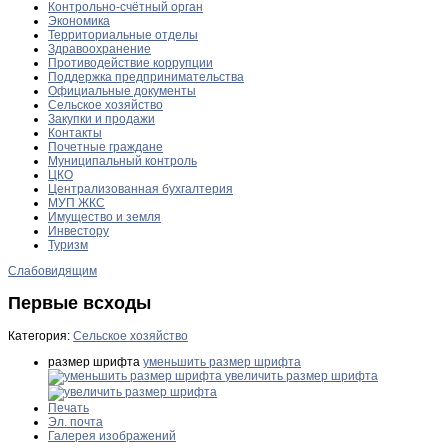
Контрольно-счётный орган
Экономика
Территориальные отделы
Здравоохранение
Противодействие коррупции
Поддержка предпринимательства
Официальные документы
Сельское хозяйство
Закупки и продажи
Контакты
Почетные граждане
Муниципальный контроль
ЦКО
Централизованная бухгалтерия
МУП ЖКС
Имущество и земля
Инвестору
Туризм
Слабовидящим
Первые всходы
Категория:
Сельское хозяйство
размер шрифта
уменьшить размер шрифта
увеличить размер шрифта
Печать
Эл. почта
Галерея изображений