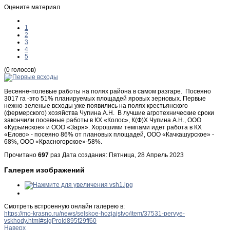
Оцените материал
1
2
3
4
5
(0 голосов)
Весенне-полевые работы на полях района в самом разгаре. Посеяно
3017 га -это 51% планируемых площадей яровых зерновых. Первые
нежно-зеленые всходы уже появились на полях крестьянского
(фермерского) хозяйства Чупина А.Н. В лучшие агротехнические сроки
закончили посевные работы в КХ «Колос», К(Ф)Х Чупина А.Н., ООО
«Курьинское» и ООО «Заря». Хорошими темпами идет работа в КХ
«Елово» - посеяно 86% от плановых площадей, ООО «Качкашурское» -
68%, ООО «Красногорское»-58%.
Прочитано
697
раз
Дата создания: Пятница, 28 Апрель 2023
Галерея изображений
Смотреть встроенную онлайн галерею в:
https://mo-krasno.ru/news/selskoe-hozjajstvo/item/37531-pervye-
vskhody.html#sigProId895f29ff60
Наверх