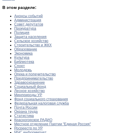
В этом разделе:
Анонсы событий
Администрация
Совет депутатов
Прокуратура
Полиция
Защита населения
Сельское хозяйство
Строительство и ЖКХ
Образование
Экономика
Культура
Библиотека
Спорт
Молодежь
Опека и попечительство
Предпринимательство
Здравоохранение
Социальный фонд
Лесное хозяйство
Минприроды УР
Фонд социального страхования
Федеральная налоговая служба
Почта России
Охрана труда
Статистика
Красногорское РАДИО
Местное отделение Партии "Единая Россия"
Росреестр по УР
МЧС информирует