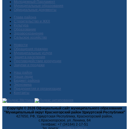
Молодежный Парламент
Муниципальные образования
Официальные документы
Глава района
Строительство и ЖКХ
Культура
Образование
Здравоохранение
Сельское хозяйство
Новости
Обращения граждан
Муниципальные услуги
Защита населения
Противодействие коррупции
Закупки и продажи
Наш район
Наши люди
Бюджет района
Экономика
Предприятия и организации
Контакты
Copyright © 2026 Официальный сайт муниципального образования
"Муниципальный округ Красногорский район Удмуртской Республики"
427650, РФ, Удмуртская Республика, Красногорский район,
с.Красногорское, ул. Ленина, 64
тел/факс: +7 (34164) 2-17-51
Эл. почта: