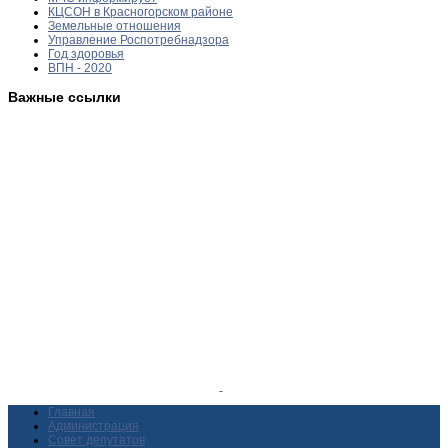
КЦСОН в Красногорском районе
Земельные отношения
Управление Роспотребнадзора
Год здоровья
ВПН - 2020
Важные ссылки
Главная
Администрация
Совет депутатов