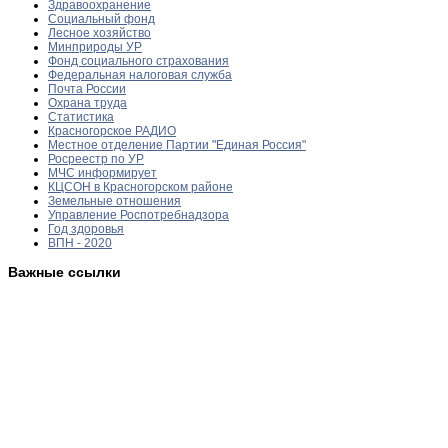
Здравоохранение
Социальный фонд
Лесное хозяйство
Минприроды УР
Фонд социального страхования
Федеральная налоговая служба
Почта России
Охрана труда
Статистика
Красногорское РАДИО
Местное отделение Партии "Единая Россия"
Росреестр по УР
МЧС информирует
КЦСОН в Красногорском районе
Земельные отношения
Управление Роспотребнадзора
Год здоровья
ВПН - 2020
Важные ссылки