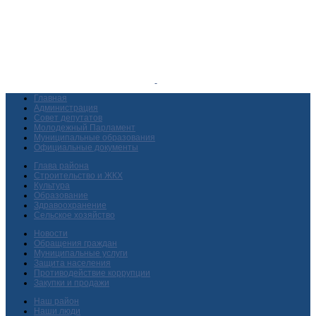
Главная
Администрация
Совет депутатов
Молодежный Парламент
Муниципальные образования
Официальные документы
Глава района
Строительство и ЖКХ
Культура
Образование
Здравоохранение
Сельское хозяйство
Новости
Обращения граждан
Муниципальные услуги
Защита населения
Противодействие коррупции
Закупки и продажи
Наш район
Наши люди