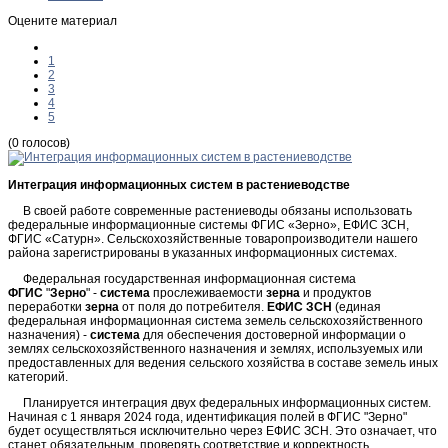
Оцените материал
1
2
3
4
5
(0 голосов)
Интеграция информационных систем в растениеводстве
В своей работе современные растениеводы обязаны использовать
федеральные информационные системы ФГИС «Зерно», ЕФИС ЗСН,
ФГИС «Сатурн». Сельскохозяйственные товаропроизводители нашего
района зарегистрированы в указанных информационных системах.
Федеральная государственная информационная система
ФГИС
"
Зерно
" -
система
прослеживаемости
зерна
и продуктов
переработки
зерна
от поля до потребителя.
ЕФИС
ЗСН
(единая
федеральная информационная система земель сельскохозяйственного
назначения) -
система
для обеспечения достоверной информации о
землях сельскохозяйственного назначения и землях, используемых или
предоставленных для ведения сельского хозяйства в составе земель иных
категорий.
Планируется интеграция двух федеральных информационных систем.
Начиная с 1 января 2024 года, идентификация полей в ФГИС "Зерно"
будет осуществляться исключительно через ЕФИС ЗСН. Это означает, что
станет обязательным, проверять соответствие и корректность