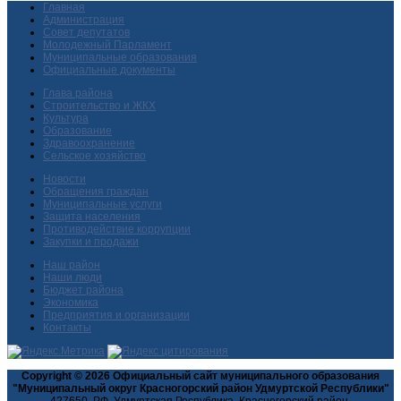
Главная
Администрация
Совет депутатов
Молодежный Парламент
Муниципальные образования
Официальные документы
Глава района
Строительство и ЖКХ
Культура
Образование
Здравоохранение
Сельское хозяйство
Новости
Обращения граждан
Муниципальные услуги
Защита населения
Противодействие коррупции
Закупки и продажи
Наш район
Наши люди
Бюджет района
Экономика
Предприятия и организации
Контакты
Copyright © 2026 Официальный сайт муниципального образования
"Муниципальный округ Красногорский район Удмуртской Республики"