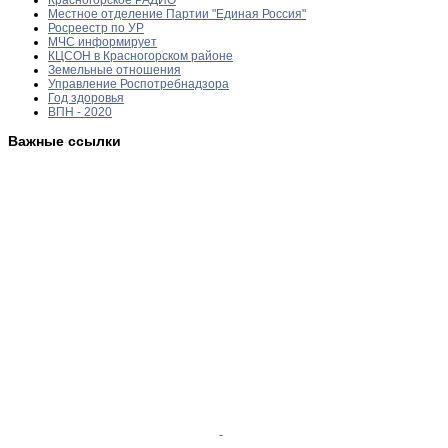
Местное отделение Партии "Единая Россия"
Росреестр по УР
МЧС информирует
КЦСОН в Красногорском районе
Земельные отношения
Управление Роспотребнадзора
Год здоровья
ВПН - 2020
Важные ссылки