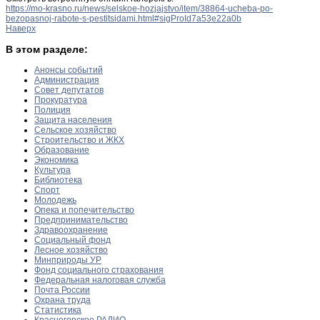
https://mo-krasno.ru/news/selskoe-hozjajstvo/item/38864-ucheba-po-
bezopasnoj-rabote-s-pestitsidami.html#sigProId7a53e22a0b
Наверх
В этом разделе:
Анонсы событий
Администрация
Совет депутатов
Прокуратура
Полиция
Защита населения
Сельское хозяйство
Строительство и ЖКХ
Образование
Экономика
Культура
Библиотека
Спорт
Молодежь
Опека и попечительство
Предпринимательство
Здравоохранение
Социальный фонд
Лесное хозяйство
Минприроды УР
Фонд социального страхования
Федеральная налоговая служба
Почта России
Охрана труда
Статистика
Красногорское РАДИО