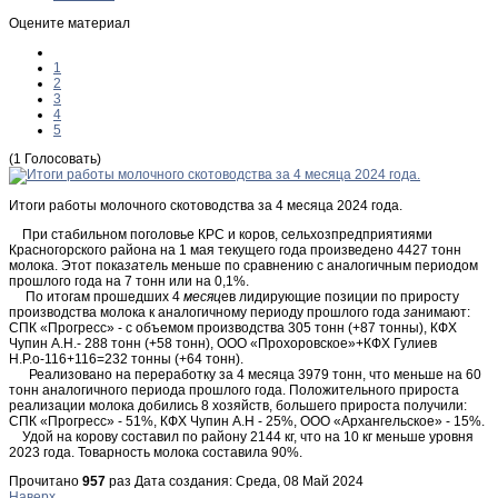
Оцените материал
1
2
3
4
5
(1 Голосовать)
Итоги работы молочного скотоводства за 4 месяца 2024 года.
При стабильном поголовье КРС и коров, сельхозпредприятиями
Красногорского района на 1 мая текущего года произведено 4427 тонн
молока. Этот пока
за
тель меньше по сравнению с аналогичным периодом
прошлого года на 7 тонн или на 0,1%.
По итогам прошедших 4
месяц
ев лидирующие позиции по приросту
производства молока к аналогичному периоду прошлого года
за
нимают:
СПК «Прогресс» - с объемом производства 305 тонн (+87 тонны), КФХ
Чупин А.Н.- 288 тонн (+58 тонн), ООО «Прохоровское»+КФХ Гулиев
Н.Р.о-116+116=232 тонны (+64 тонн).
Реализовано на переработку за 4 месяца 3979 тонн, что меньше на 60
тонн аналогичного периода прошлого года. Положительного прироста
реализации молока добились 8 хозяйств, большего прироста получили:
СПК «Прогресс» - 51%, КФХ Чупин А.Н - 25%, ООО «Архангельское» - 15%.
Удой на корову составил по району 2144 кг, что на 10 кг меньше уровня
2023 года. Товарность молока составила 90%.
Прочитано
957
раз
Дата создания: Среда, 08 Май 2024
Наверх