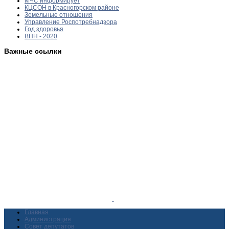
МЧС информирует
КЦСОН в Красногорском районе
Земельные отношения
Управление Роспотребнадзора
Год здоровья
ВПН - 2020
Важные ссылки
Главная
Администрация
Совет депутатов