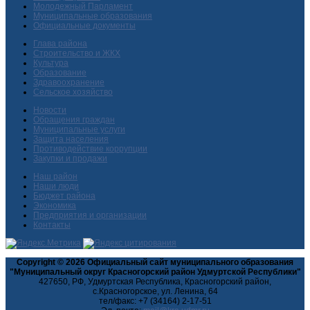
Молодежный Парламент
Муниципальные образования
Официальные документы
Глава района
Строительство и ЖКХ
Культура
Образование
Здравоохранение
Сельское хозяйство
Новости
Обращения граждан
Муниципальные услуги
Защита населения
Противодействие коррупции
Закупки и продажи
Наш район
Наши люди
Бюджет района
Экономика
Предприятия и организации
Контакты
Copyright © 2026 Официальный сайт муниципального образования
"Муниципальный округ Красногорский район Удмуртской Республики"
427650, РФ, Удмуртская Республика, Красногорский район,
с.Красногорское, ул. Ленина, 64
тел/факс: +7 (34164) 2-17-51