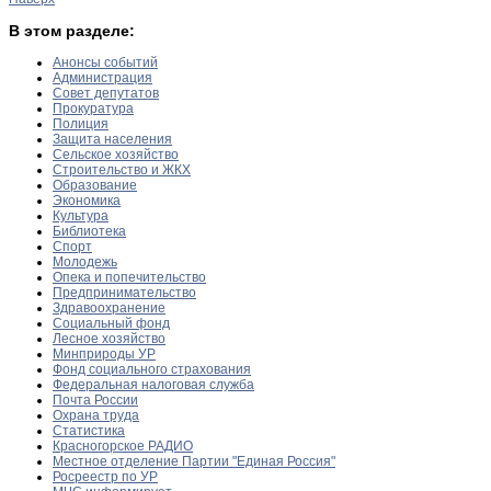
В этом разделе:
Анонсы событий
Администрация
Совет депутатов
Прокуратура
Полиция
Защита населения
Сельское хозяйство
Строительство и ЖКХ
Образование
Экономика
Культура
Библиотека
Спорт
Молодежь
Опека и попечительство
Предпринимательство
Здравоохранение
Социальный фонд
Лесное хозяйство
Минприроды УР
Фонд социального страхования
Федеральная налоговая служба
Почта России
Охрана труда
Статистика
Красногорское РАДИО
Местное отделение Партии "Единая Россия"
Росреестр по УР