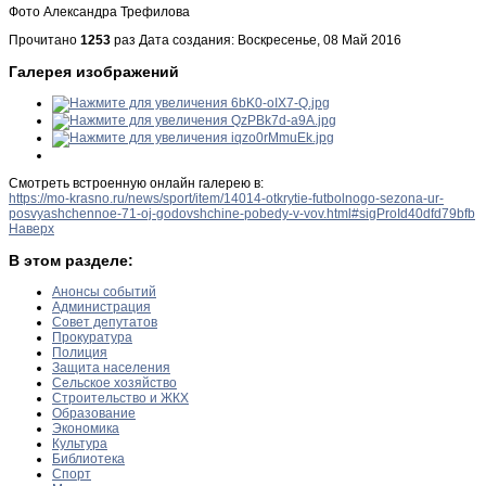
Фото Александра Трефилова
Прочитано
1253
раз
Дата создания: Воскресенье, 08 Май 2016
Галерея изображений
Смотреть встроенную онлайн галерею в:
https://mo-krasno.ru/news/sport/item/14014-otkrytie-futbolnogo-sezona-ur-
posvyashchennoe-71-oj-godovshchine-pobedy-v-vov.html#sigProId40dfd79bfb
Наверх
В этом разделе:
Анонсы событий
Администрация
Совет депутатов
Прокуратура
Полиция
Защита населения
Сельское хозяйство
Строительство и ЖКХ
Образование
Экономика
Культура
Библиотека
Спорт