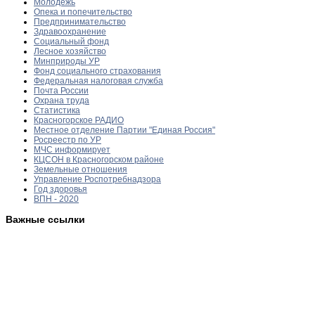
Молодежь
Опека и попечительство
Предпринимательство
Здравоохранение
Социальный фонд
Лесное хозяйство
Минприроды УР
Фонд социального страхования
Федеральная налоговая служба
Почта России
Охрана труда
Статистика
Красногорское РАДИО
Местное отделение Партии "Единая Россия"
Росреестр по УР
МЧС информирует
КЦСОН в Красногорском районе
Земельные отношения
Управление Роспотребнадзора
Год здоровья
ВПН - 2020
Важные ссылки