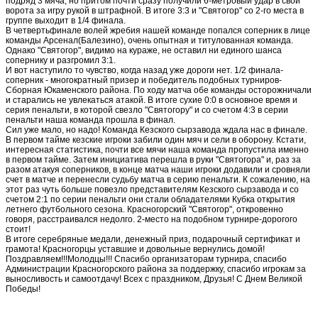
подряд 3 мяча, но притом почти сразу получили 6-метровый удар в свои
ворота за игру рукой в штрафной. В итоге 3:3 и "Святогор" со 2-го места в
группе выходит в 1/4 финала.
В четвертьфинале волей жребия нашей команде попался соперник в лице
команды Арсенал(Балезино), очень опытная и титулованная команда.
Однако "Святогор", видимо на кураже, не оставил ни единого шанса
сопернику и разгромил 3:1.
И вот наступило то чувство, когда назад уже дороги нет. 1/2 финала-
соперник - многократный призер и победитель подобных турниров-
Сборная Юкаменского района. По ходу матча обе команды осторожничали
и старались не увлекаться атакой. В итоге сухие 0:0 в основное время и
серия пенальти, в которой свезло "Святогору" и со счетом 4:3 в серии
пенальти наша команда прошла в финал.
Сил уже мало, но надо! Команда Кезского сырзавода ждала нас в финале.
В первом тайме кезские игроки забили один мяч и сели в оборону. Кстати,
интересная статистика, почти все мячи наша команда пропустила именно
в первом тайме. Затем инициатива перешла в руки "Святогора" и, раз за
разом атакуя соперников, в конце матча наши игроки додавили и сровняли
счет в матче и перенесли судьбу матча в серию пенальти. К сожалению, на
этот раз чуть больше повезло представителям Кезского сырзавода и со
счетом 2:1 по серии пенальти они стали обладателями Кубка открытия
летнего футбольного сезона. Красногорский "Святогор", откровенно
говоря, расстраивался недолго. 2-место на подобном турнире-дорогого
стоит!
В итоге серебряные медали, денежный приз, подарочный сертификат и
грамота! Красногорцы уставшие и довольные вернулись домой!
Поздравляем!!!Молодцы!!! Спасибо организаторам турнира, спасибо
Администрации Красногорского района за поддержку, спасибо игрокам за
выносливость и самоотдачу! Всех с праздником, Друзья! С Днем Великой
Победы!