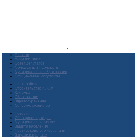
Главная
Администрация
Совет депутатов
Молодежный Парламент
Муниципальные образования
Официальные документы
Глава района
Строительство и ЖКХ
Культура
Образование
Здравоохранение
Сельское хозяйство
Новости
Обращения граждан
Муниципальные услуги
Защита населения
Противодействие коррупции
Закупки и продажи