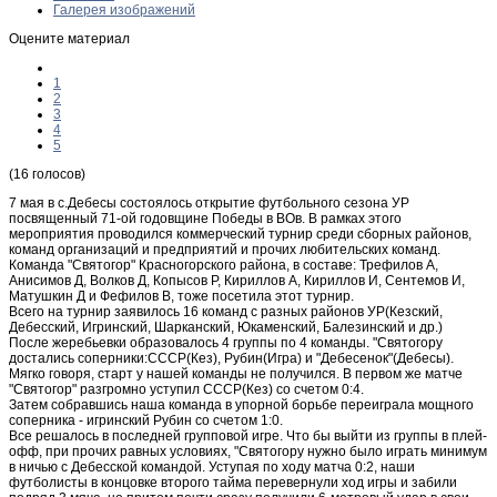
Галерея изображений
Оцените материал
1
2
3
4
5
(16 голосов)
7 мая в с.Дебесы состоялось открытие футбольного сезона УР
посвященный 71-ой годовщине Победы в ВОв. В рамках этого
мероприятия проводился коммерческий турнир среди сборных районов,
команд организаций и предприятий и прочих любительских команд.
Команда "Святогор" Красногорского района, в составе: Трефилов А,
Анисимов Д, Волков Д, Копысов Р, Кириллов А, Кириллов И, Сентемов И,
Матушкин Д и Фефилов В, тоже посетила этот турнир.
Всего на турнир заявилось 16 команд с разных районов УР(Кезский,
Дебесский, Игринский, Шарканский, Юкаменский, Балезинский и др.)
После жеребьевки образовалось 4 группы по 4 команды. "Святогору
достались соперники:СССР(Кез), Рубин(Игра) и "Дебесенок"(Дебесы).
Мягко говоря, старт у нашей команды не получился. В первом же матче
"Святогор" разгромно уступил СССР(Кез) со счетом 0:4.
Затем собравшись наша команда в упорной борьбе переиграла мощного
соперника - игринский Рубин со счетом 1:0.
Все решалось в последней групповой игре. Что бы выйти из группы в плей-
офф, при прочих равных условиях, "Святогору нужно было играть минимум
в ничью с Дебесской командой. Уступая по ходу матча 0:2, наши
футболисты в концовке второго тайма перевернули ход игры и забили