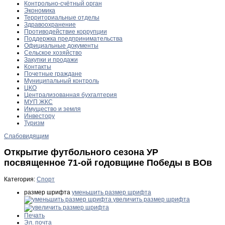
Контрольно-счётный орган
Экономика
Территориальные отделы
Здравоохранение
Противодействие коррупции
Поддержка предпринимательства
Официальные документы
Сельское хозяйство
Закупки и продажи
Контакты
Почетные граждане
Муниципальный контроль
ЦКО
Централизованная бухгалтерия
МУП ЖКС
Имущество и земля
Инвестору
Туризм
Слабовидящим
Открытие футбольного сезона УР
посвященное 71-ой годовщине Победы в ВОв
Категория:
Спорт
размер шрифта
уменьшить размер шрифта
увеличить размер шрифта
Печать
Эл. почта