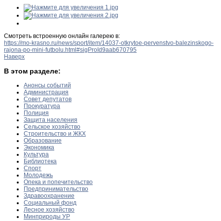
Смотреть встроенную онлайн галерею в:
https://mo-krasno.ru/news/sport/item/14037-otkrytoe-pervenstvo-balezinskogo-
rajona-po-mini-futbolu.html#sigProId9aab670795
Наверх
В этом разделе:
Анонсы событий
Администрация
Совет депутатов
Прокуратура
Полиция
Защита населения
Сельское хозяйство
Строительство и ЖКХ
Образование
Экономика
Культура
Библиотека
Спорт
Молодежь
Опека и попечительство
Предпринимательство
Здравоохранение
Социальный фонд
Лесное хозяйство
Минприроды УР