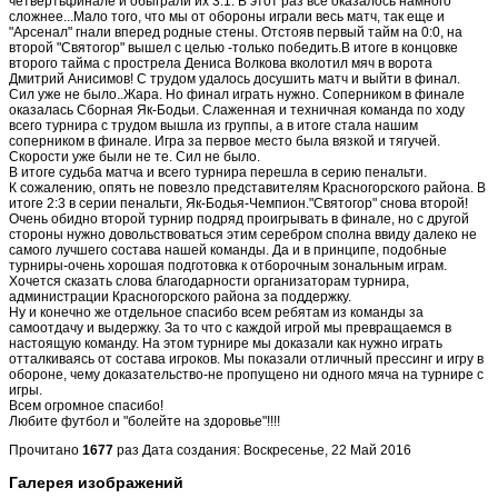
четвертьфинале и обыграли их 3:1. В этот раз все оказалось намного
сложнее...Мало того, что мы от обороны играли весь матч, так еще и
"Арсенал" гнали вперед родные стены. Отстояв первый тайм на 0:0, на
второй "Святогор" вышел с целью -только победить.В итоге в концовке
второго тайма с прострела Дениса Волкова вколотил мяч в ворота
Дмитрий Анисимов! С трудом удалось досушить матч и выйти в финал.
Сил уже не было..Жара. Но финал играть нужно. Соперником в финале
оказалась Сборная Як-Бодьи. Слаженная и техничная команда по ходу
всего турнира с трудом вышла из группы, а в итоге стала нашим
соперником в финале. Игра за первое место была вязкой и тягучей.
Скорости уже были не те. Сил не было.
В итоге судьба матча и всего турнира перешла в серию пенальти.
К сожалению, опять не повезло представителям Красногорского района. В
итоге 2:3 в серии пенальти, Як-Бодья-Чемпион."Святогор" снова второй!
Очень обидно второй турнир подряд проигрывать в финале, но с другой
стороны нужно довольствоваться этим серебром сполна ввиду далеко не
самого лучшего состава нашей команды. Да и в принципе, подобные
турниры-очень хорошая подготовка к отборочным зональным играм.
Хочется сказать слова благодарности организаторам турнира,
администрации Красногорского района за поддержку.
Ну и конечно же отдельное спасибо всем ребятам из команды за
самоотдачу и выдержку. За то что с каждой игрой мы превращаемся в
настоящую команду. На этом турнире мы доказали как нужно играть
отталкиваясь от состава игроков. Мы показали отличный прессинг и игру в
обороне, чему доказательство-не пропущено ни одного мяча на турнире с
игры.
Всем огромное спасибо!
Любите футбол и "болейте на здоровье"!!!!
Прочитано
1677
раз
Дата создания: Воскресенье, 22 Май 2016
Галерея изображений