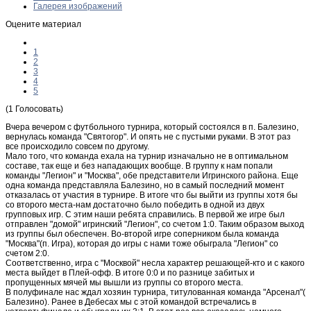
Галерея изображений
Оцените материал
1
2
3
4
5
(1 Голосовать)
Вчера вечером с футбольного турнира, который состоялся в п. Балезино,
вернулась команда "Святогор". И опять не с пустыми руками. В этот раз
все происходило совсем по другому.
Мало того, что команда ехала на турнир изначально не в оптимальном
составе, так еще и без нападающих вообще. В группу к нам попали
команды "Легион" и "Москва", обе представители Игринского района. Еще
одна команда представляла Балезино, но в самый последний момент
отказалась от участия в турнире. В итоге что бы выйти из группы хотя бы
со второго места-нам достаточно было победить в одной из двух
групповых игр. С этим наши ребята справились. В первой же игре был
отправлен "домой" игринский "Легион", со счетом 1:0. Таким образом выход
из группы был обеспечен. Во-второй игре соперником была команда
"Москва"(п. Игра), которая до игры с нами тоже обыграла "Легион" со
счетом 2:0.
Соответственно, игра с "Москвой" несла характер решающей-кто и с какого
места выйдет в Плей-офф. В итоге 0:0 и по разнице забитых и
пропущенных мячей мы вышли из группы со второго места.
В полуфинале нас ждал хозяин турнира, титулованная команда "Арсенал"(
Балезино). Ранее в Дебесах мы с этой командой встречались в