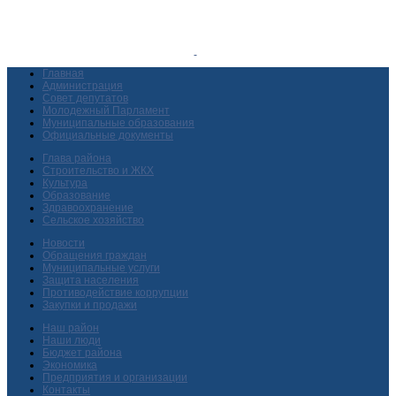
Главная
Администрация
Совет депутатов
Молодежный Парламент
Муниципальные образования
Официальные документы
Глава района
Строительство и ЖКХ
Культура
Образование
Здравоохранение
Сельское хозяйство
Новости
Обращения граждан
Муниципальные услуги
Защита населения
Противодействие коррупции
Закупки и продажи
Наш район
Наши люди
Бюджет района
Экономика
Предприятия и организации
Контакты