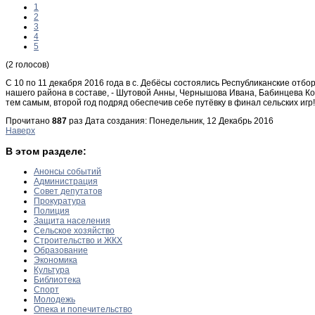
1
2
3
4
5
(2 голосов)
С 10 по 11 декабря 2016 года в с. Дебёсы состоялись Республиканские от
нашего района в составе, - Шутовой Анны, Чернышова Ивана, Бабинцева Ко
тем самым, второй год подряд обеспечив себе путёвку в финал сельских игр
Прочитано
887
раз
Дата создания: Понедельник, 12 Декабрь 2016
Наверх
В этом разделе:
Анонсы событий
Администрация
Совет депутатов
Прокуратура
Полиция
Защита населения
Сельское хозяйство
Строительство и ЖКХ
Образование
Экономика
Культура
Библиотека
Спорт
Молодежь
Опека и попечительство