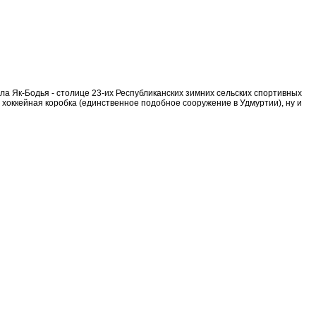
а Як-Бодья - столице 23-их Республиканских зимних сельских спортивных
хоккейная коробка (единственное подобное сооружение в Удмуртии), ну и