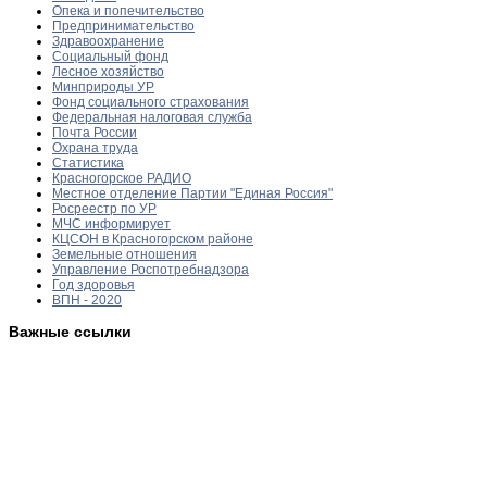
Опека и попечительство
Предпринимательство
Здравоохранение
Социальный фонд
Лесное хозяйство
Минприроды УР
Фонд социального страхования
Федеральная налоговая служба
Почта России
Охрана труда
Статистика
Красногорское РАДИО
Местное отделение Партии "Единая Россия"
Росреестр по УР
МЧС информирует
КЦСОН в Красногорском районе
Земельные отношения
Управление Роспотребнадзора
Год здоровья
ВПН - 2020
Важные ссылки