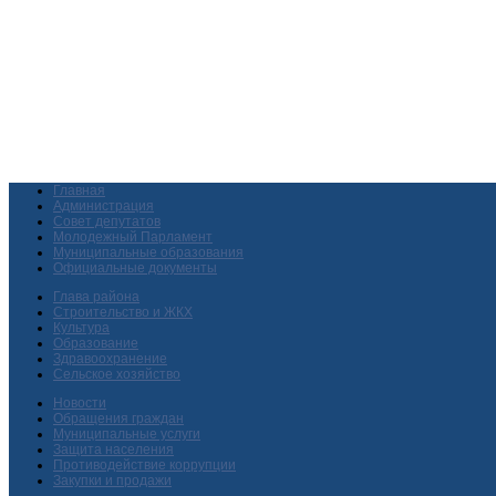
Главная
Администрация
Совет депутатов
Молодежный Парламент
Муниципальные образования
Официальные документы
Глава района
Строительство и ЖКХ
Культура
Образование
Здравоохранение
Сельское хозяйство
Новости
Обращения граждан
Муниципальные услуги
Защита населения
Противодействие коррупции
Закупки и продажи