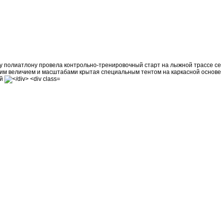
 полиатлону провела контрольно-тренировочный старт на лыжной трассе сел
оим величием и масштабами крытая специальным тентом на каркасной основе 
ой