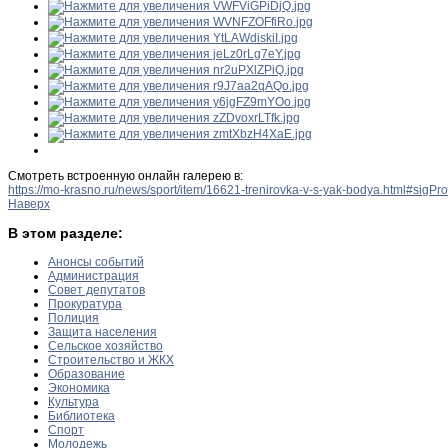
Смотреть встроенную онлайн галерею в:
https://mo-krasno.ru/news/sport/item/16621-trenirovka-v-s-yak-bodya.html#sigP
Наверх
В этом разделе:
Анонсы событий
Администрация
Совет депутатов
Прокуратура
Полиция
Защита населения
Сельское хозяйство
Строительство и ЖКХ
Образование
Экономика
Культура
Библиотека
Спорт
Молодежь