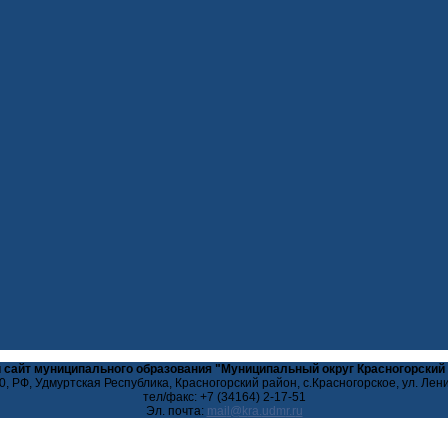
 сайт муниципального образования "Муниципальный округ Красногорский
, РФ, Удмуртская Республика, Красногорский район, с.Красногорское, ул. Лен
тел/факс: +7 (34164) 2-17-51
Эл. почта: