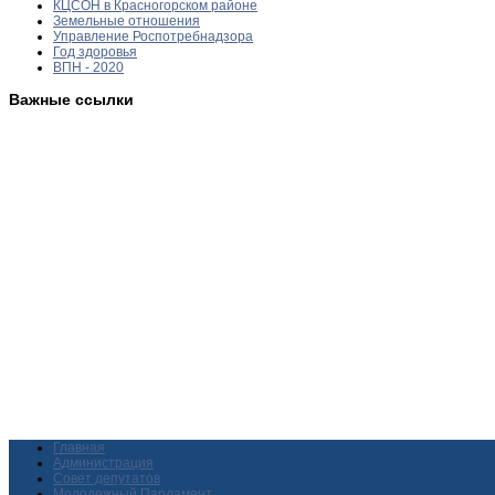
КЦСОН в Красногорском районе
Земельные отношения
Управление Роспотребнадзора
Год здоровья
ВПН - 2020
Важные ссылки
Главная
Администрация
Совет депутатов
Молодежный Парламент