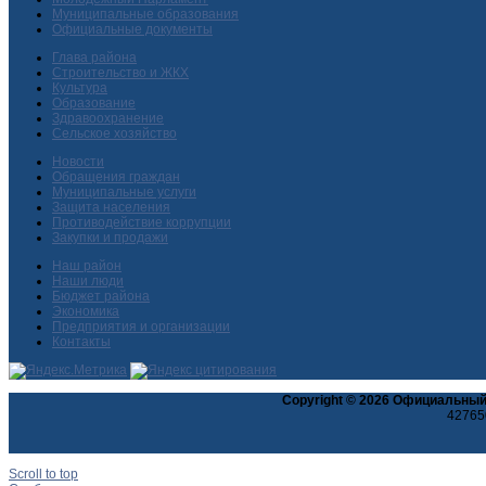
Муниципальные образования
Официальные документы
Глава района
Строительство и ЖКХ
Культура
Образование
Здравоохранение
Сельское хозяйство
Новости
Обращения граждан
Муниципальные услуги
Защита населения
Противодействие коррупции
Закупки и продажи
Наш район
Наши люди
Бюджет района
Экономика
Предприятия и организации
Контакты
Copyright © 2026 Официальный
427650
Scroll to top