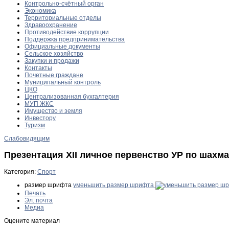
Контрольно-счётный орган
Экономика
Территориальные отделы
Здравоохранение
Противодействие коррупции
Поддержка предпринимательства
Официальные документы
Сельское хозяйство
Закупки и продажи
Контакты
Почетные граждане
Муниципальный контроль
ЦКО
Централизованная бухгалтерия
МУП ЖКС
Имущество и земля
Инвестору
Туризм
Слабовидящим
Презентация ХII личное первенство УР по шахма
Категория:
Спорт
размер шрифта
уменьшить размер шрифта
Печать
Эл. почта
Медиа
Оцените материал