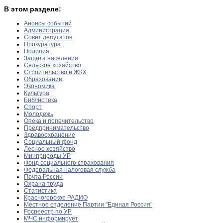
В этом разделе:
Анонсы событий
Администрация
Совет депутатов
Прокуратура
Полиция
Защита населения
Сельское хозяйство
Строительство и ЖКХ
Образование
Экономика
Культура
Библиотека
Спорт
Молодежь
Опека и попечительство
Предпринимательство
Здравоохранение
Социальный фонд
Лесное хозяйство
Минприроды УР
Фонд социального страхования
Федеральная налоговая служба
Почта России
Охрана труда
Статистика
Красногорское РАДИО
Местное отделение Партии "Единая Россия"
Росреестр по УР
МЧС информирует