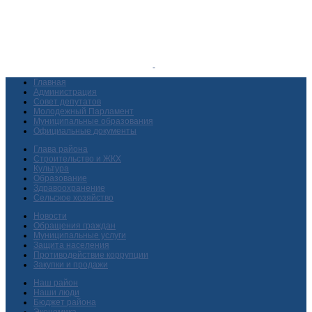
Главная
Администрация
Совет депутатов
Молодежный Парламент
Муниципальные образования
Официальные документы
Глава района
Строительство и ЖКХ
Культура
Образование
Здравоохранение
Сельское хозяйство
Новости
Обращения граждан
Муниципальные услуги
Защита населения
Противодействие коррупции
Закупки и продажи
Наш район
Наши люди
Бюджет района
Экономика