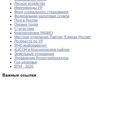
Лесное хозяйство
Минприроды УР
Фонд социального страхования
Федеральная налоговая служба
Почта России
Охрана труда
Статистика
Красногорское РАДИО
Местное отделение Партии "Единая Россия"
Росреестр по УР
МЧС информирует
КЦСОН в Красногорском районе
Земельные отношения
Управление Роспотребнадзора
Год здоровья
ВПН - 2020
Важные ссылки