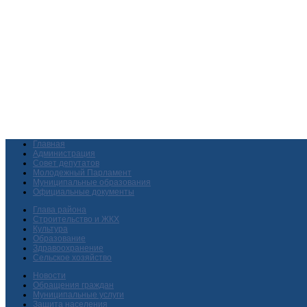
Главная
Администрация
Совет депутатов
Молодежный Парламент
Муниципальные образования
Официальные документы
Глава района
Строительство и ЖКХ
Культура
Образование
Здравоохранение
Сельское хозяйство
Новости
Обращения граждан
Муниципальные услуги
Защита населения