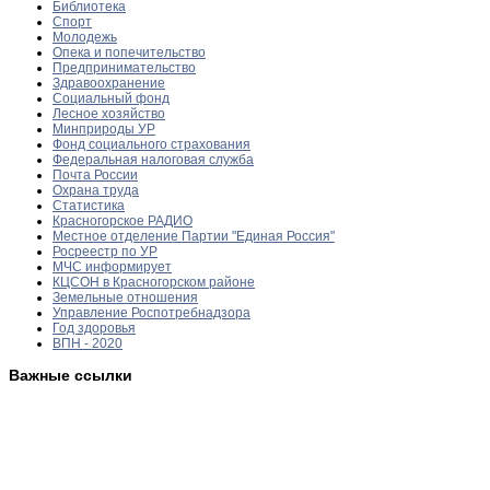
Библиотека
Спорт
Молодежь
Опека и попечительство
Предпринимательство
Здравоохранение
Социальный фонд
Лесное хозяйство
Минприроды УР
Фонд социального страхования
Федеральная налоговая служба
Почта России
Охрана труда
Статистика
Красногорское РАДИО
Местное отделение Партии "Единая Россия"
Росреестр по УР
МЧС информирует
КЦСОН в Красногорском районе
Земельные отношения
Управление Роспотребнадзора
Год здоровья
ВПН - 2020
Важные ссылки