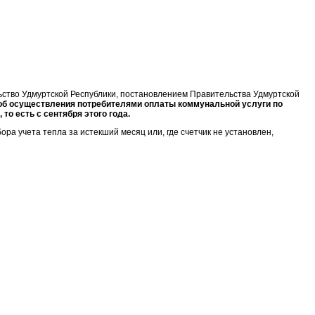
ьство Удмуртской Республики, постановлением Правительства Удмуртской
об осуществления потребителями оплаты коммунальной услуги по
то есть с сентября этого года.
ра учета тепла за истекший месяц или, где счетчик не установлен,