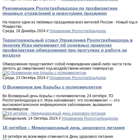
Рекомендации Роспотребнадзора по профилактике
пищевых отравлений в новогодние праздники
На пороге одни из любимых праздников всех жителей России - Новый год и
Рождество.
Среда, 18 Декабрь 2024 //
Управление Роспотребнадзора
Территориальный отдел Управления Роспотребнадзора в
поселке Игра напоминает об основных правилах
профилактики обморожения при прогулках и работе на
воздухе
Обморожение представляет собой повреждение какой-либо части тела
(вплоть до омертвения) под воздействием низких температур
Среда, 23 Октябрь 2024 //
Управление Роспотребнадзора
О Всемирном дне борьбы с полиомиелитом
Во Всемирный день борьбы с полиомиелитом, 24 октября, ТО
Роспотребнадзора в п. Игра напоминает, что полиомиелит — это
высококонтагиозное инфекционное заболевание, вызванное
полиовирусом
Понедельник, 14 Октябрь 2024 //
Управление Роспотребнадзора
16 октября – Международный день здорового питания
16 октября во всем мире отмечается День здорового питания