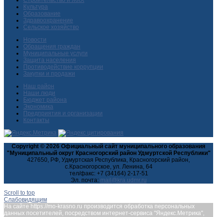
Культура
Образование
Здравоохранение
Сельское хозяйство
Новости
Обращения граждан
Муниципальные услуги
Защита населения
Противодействие коррупции
Закупки и продажи
Наш район
Наши люди
Бюджет района
Экономика
Предприятия и организации
Контакты
Copyright © 2026 Официальный сайт муниципального образования
"Муниципальный округ Красногорский район Удмуртской Республики"
427650, РФ, Удмуртская Республика, Красногорский район,
с.Красногорское, ул. Ленина, 64
тел/факс: +7 (34164) 2-17-51
Эл. почта:
Scroll to top
Слабовидящим
На сайте https://mo-krasno.ru производится обработка персональных
данных посетителей, посредством интернет-сервиса "Яндекс.Метрика",