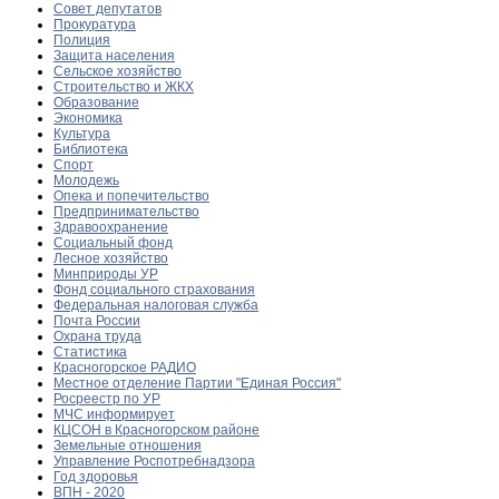
Совет депутатов
Прокуратура
Полиция
Защита населения
Сельское хозяйство
Строительство и ЖКХ
Образование
Экономика
Культура
Библиотека
Спорт
Молодежь
Опека и попечительство
Предпринимательство
Здравоохранение
Социальный фонд
Лесное хозяйство
Минприроды УР
Фонд социального страхования
Федеральная налоговая служба
Почта России
Охрана труда
Статистика
Красногорское РАДИО
Местное отделение Партии "Единая Россия"
Росреестр по УР
МЧС информирует
КЦСОН в Красногорском районе
Земельные отношения
Управление Роспотребнадзора
Год здоровья
ВПН - 2020