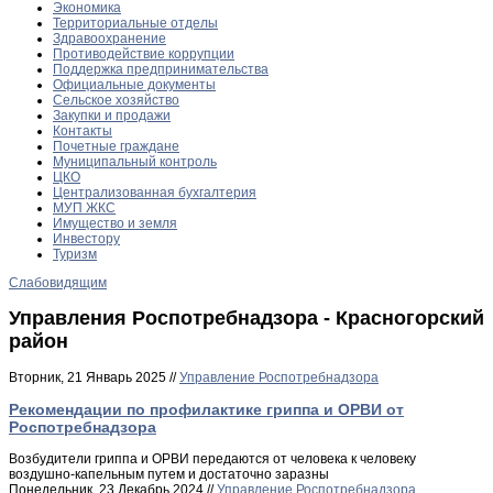
Экономика
Территориальные отделы
Здравоохранение
Противодействие коррупции
Поддержка предпринимательства
Официальные документы
Сельское хозяйство
Закупки и продажи
Контакты
Почетные граждане
Муниципальный контроль
ЦКО
Централизованная бухгалтерия
МУП ЖКС
Имущество и земля
Инвестору
Туризм
Слабовидящим
Управления Роспотребнадзора - Красногорский
район
Вторник, 21 Январь 2025 //
Управление Роспотребнадзора
Рекомендации по профилактике гриппа и ОРВИ от
Роспотребнадзора
Возбудители гриппа и ОРВИ передаются от человека к человеку
воздушно-капельным путем и достаточно заразны
Понедельник, 23 Декабрь 2024 //
Управление Роспотребнадзора