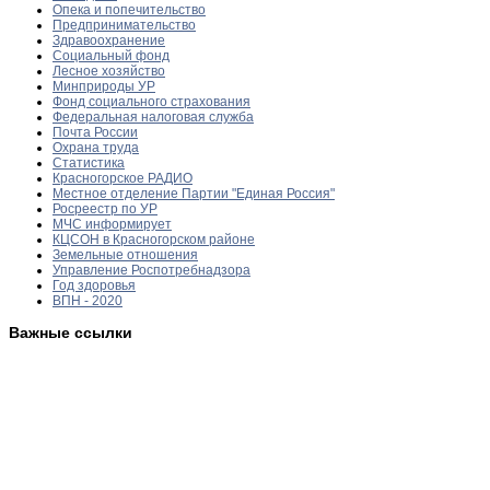
Опека и попечительство
Предпринимательство
Здравоохранение
Социальный фонд
Лесное хозяйство
Минприроды УР
Фонд социального страхования
Федеральная налоговая служба
Почта России
Охрана труда
Статистика
Красногорское РАДИО
Местное отделение Партии "Единая Россия"
Росреестр по УР
МЧС информирует
КЦСОН в Красногорском районе
Земельные отношения
Управление Роспотребнадзора
Год здоровья
ВПН - 2020
Важные ссылки