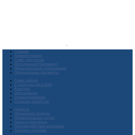
Главная
Администрация
Совет депутатов
Молодежный Парламент
Муниципальные образования
Официальные документы
Глава района
Строительство и ЖКХ
Культура
Образование
Здравоохранение
Сельское хозяйство
Новости
Обращения граждан
Муниципальные услуги
Защита населения
Противодействие коррупции
Закупки и продажи