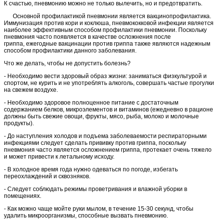
К счастью, пневмонию можно не только вылечить, но и предотвратить.
Основной профилактикой пневмонии является вакцинопрофилактика.
Иммунизация против кори и коклюша, пневмококковой инфекции является
наиболее эффективным способом профилактики пневмонии. Поскольку
пневмония часто появляется в качестве осложнения после
гриппа, ежегодные вакцинации против гриппа также являются надежным
способом профилактики данного заболевания.
Что же делать, чтобы не допустить болезнь?
- Необходимо вести здоровый образ жизни: заниматься физкультурой и
спортом, не курить и не употреблять алкоголь, совершать частые прогулки
на свежем воздухе.
- Необходимо здоровое полноценное питание с достаточным
содержанием белков, микроэлементов и витаминов (ежедневно в рационе
должны быть свежие овощи, фрукты, мясо, рыба, молоко и молочные
продукты).
- До наступления холодов и подъема заболеваемости респираторными
инфекциями следует сделать прививку против гриппа, поскольку
пневмония часто является осложнением гриппа, протекает очень тяжело
и может привести к летальному исходу.
- В холодное время года нужно одеваться по погоде, избегать
переохлаждений и сквозняков.
- Следует соблюдать режимы проветривания и влажной уборки в
помещениях.
- Как можно чаще мойте руки мылом, в течение 15-30 секунд, чтобы
удалить микроорганизмы, способные вызвать пневмонию.