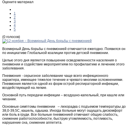
Оцените материал
1
2
3
4
5
(0 голосов)
Всемирный День борьбы с пневмонией отмечается ежегодно. Появился он
по инициативе Глобальной коалиции против детской пневмонии.
Целью этого дня является повышение осведомленности населения о
пневмонии и содействие мероприятиям по профилактике и лечению этого
заболевания.
Пневмония - серьезное заболевание чаще всего инфекционного
характера, имеющее тяжелое течение и чревато многими осложнениями.
Пневмония является одной из форм острой респираторной инфекции,
воздействующей на легкие.
Основной путь передачи инфекции – воздушно-капельный, при кашле или
чихании.
Основные симптомы пневмонии – лихорадка с подъемом температуры до
38,0-39,5С, кашель, одышка. Иногда больные могут ощущать дискомфорт
или боль в груди. Все больные пневмонией отмечают общую слабость,
снижение работоспособности, быструю утомляемость, потливость,
нарушение сна, снижение аппетита.