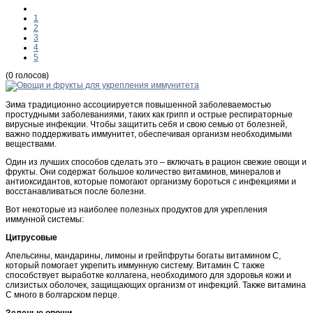
1
2
3
4
5
(0 голосов)
Зима традиционно ассоциируется повышенной заболеваемостью
простудными заболеваниями, таких как грипп и острые респираторные
вирусные инфекции. Чтобы защитить себя и свою семью от болезней,
важно поддерживать иммунитет, обеспечивая организм необходимыми
веществами.
Один из лучших способов сделать это – включать в рацион свежие овощи и
фрукты. Они содержат большое количество витаминов, минералов и
антиоксидантов, которые помогают организму бороться с инфекциями и
восстанавливаться после болезни.
Вот некоторые из наиболее полезных продуктов для укрепления
иммунной системы:
Цитрусовые
Апельсины, мандарины, лимоны и грейпфруты богаты витамином C,
который помогает укрепить иммунную систему. Витамин C также
способствует выработке коллагена, необходимого для здоровья кожи и
слизистых оболочек, защищающих организм от инфекций. Также витамина
С много в болгарском перце.
Зеленые овощи