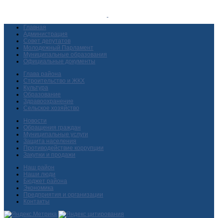
Главная
Администрация
Совет депутатов
Молодежный Парламент
Муниципальные образования
Официальные документы
Глава района
Строительство и ЖКХ
Культура
Образование
Здравоохранение
Сельское хозяйство
Новости
Обращения граждан
Муниципальные услуги
Защита населения
Противодействие коррупции
Закупки и продажи
Наш район
Наши люди
Бюджет района
Экономика
Предприятия и организации
Контакты