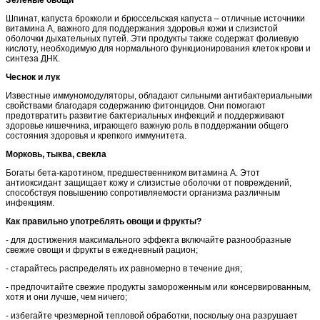
Шпинат, капуста брокколи и брюссельская капуста – отличные источники
витамина A, важного для поддержания здоровья кожи и слизистой
оболочки дыхательных путей. Эти продукты также содержат фолиевую
кислоту, необходимую для нормального функционирования клеток крови и
синтеза ДНК.
Чеснок и лук
Известные иммуномодуляторы, обладают сильными антибактериальными
свойствами благодаря содержанию фитонцидов. Они помогают
предотвратить развитие бактериальных инфекций и поддерживают
здоровье кишечника, играющего важную роль в поддержании общего
состояния здоровья и крепкого иммунитета.
Морковь, тыква, свекла
Богаты бета-каротином, предшественником витамина А. Этот
антиоксидант защищает кожу и слизистые оболочки от повреждений,
способствуя повышению сопротивляемости организма различным
инфекциям.
Как правильно употреблять овощи и фрукты?
- для достижения максимального эффекта включайте разнообразные
свежие овощи и фрукты в ежедневный рацион;
- старайтесь распределять их равномерно в течение дня;
- предпочитайте свежие продукты замороженным или консервированным,
хотя и они лучше, чем ничего;
- избегайте чрезмерной тепловой обработки, поскольку она разрушает