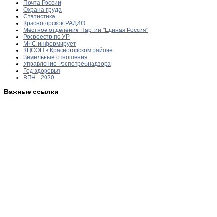
Почта России
Охрана труда
Статистика
Красногорское РАДИО
Местное отделение Партии "Единая Россия"
Росреестр по УР
МЧС информирует
КЦСОН в Красногорском районе
Земельные отношения
Управление Роспотребнадзора
Год здоровья
ВПН - 2020
Важные ссылки