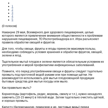
1
2
3
4
5
(0 голосов)
Накануне 29 мая, Всемирного дня здорового пищеварения, целью
которого является привлечение внимания общественности к проблемам
нарушения пищеварения, ТО Роспотребнадзора в п. Игра разъясняет
правила обработки овощей и фруктов.
Для того, чтобы овощи, фрукты и ягоды принесли максимум пользы,
необходимо соблюдать условия хранения и обработки фруктов, овощей,
зелени и ягод.
Тщательное мытьё плодов и зелени является обязательным условием их
употребления и мерой профилактики инфекционных заболеваний.
Помните, что перед употреблением овощи и фрукты следует тщательно
промыть под проточной водой руками или при помощи щётки. Не
рекомендуется использовать для мытья плодоовощной продукции
бытовые средства для мытья посуды или мыло.
Как правильно мыть?
Корнеплоды (картофель, редис, морковь, свеклу и т.п.), нужно ненадолго
замочить (10-15 минут) в тёплой воде. Затем тщательно очистить щёткой,
и хорошо промыть.
Капусту (белокочанную, пекинскую и др. листовые виды) перед