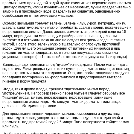
промыванием прохладной водой нужно очистить от верхнего слоя листьев.
Цветную капусту, чтобы избавить ее от насекомых, лучше предварительно
замочить в прохладной воде, разделить на соцветия, одновременно
освобождая ее от потемневших участков.
Особого внимания требует зелень. Зелёный лук, укроп, петрушку, кинзу,
щавель, салатную зелень нужно перебрать, удалить корни, пожелтевшие и
поврежденные листья. Далее зелень замочить в прохладной воде на 15
минут, периодически меняя воду и разбирая зелень по отдельным
листочкам и веточкам, пока на дно не осядет вся грязь и вода не станет
чистой. После этого зелень нужно тщательно ополоснуть проточной
водой. Для лучшего очищения зелени от патогенных микробов и яиц
гельминтов можно подержать ее в течение получаса в солевом или
уксусном растворе (по 1 столовой ложке соли или уксуса на 1 литр воды).
Виноград надо промывать под "душем" из-под крана. После мытья - дать
воде стечь. Если гроздья тугие, то их нужно разделить с помощью ножниц,
но не отрывать ягоды от плодоножки. Она, как пробка, защищает ягоду от
попадания посторонних микроорганизмов и предотвращает быстрое
гниение и порчу продукта.
Ягоды, как и другие плоды, требуют тщательного мытья перед
употреблением. Непосредственно перед мытьем следует отобрать все
"лишние" ягоды: мятые, перезревшие, недозревшие, загнившие,
поврежденные экземпляры. Не следует мыть и держать ягоды в воде
дольше необходимого времени.
Для промывания вишни, черешни, малины, смородины и других ягод
рекомендуется следующее: выложить ягоды на дуршлаг в один слой и
промывать под проточной водой 5 минут. Так с поверхности сойдет земля
или пыль.
Чтобы отмыть клубнику от остатков земли и песка, лучше замочить ягоды