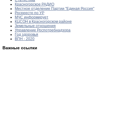
Красногорское РАДИО
Местное отделение Партии "Единая Россия"
Росреестр по УР
МЧС информирует
КЦСОН в Красногорском районе
Земельные отношения
Управление Роспотребнадзора
Год здоровья
ВПН - 2020
Важные ссылки