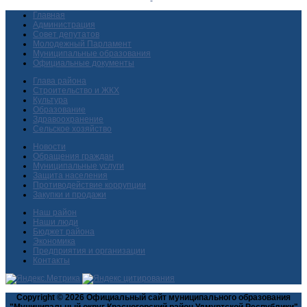
Главная
Администрация
Совет депутатов
Молодежный Парламент
Муниципальные образования
Официальные документы
Глава района
Строительство и ЖКХ
Культура
Образование
Здравоохранение
Сельское хозяйство
Новости
Обращения граждан
Муниципальные услуги
Защита населения
Противодействие коррупции
Закупки и продажи
Наш район
Наши люди
Бюджет района
Экономика
Предприятия и организации
Контакты
Copyright © 2026 Официальный сайт муниципального образования
"Муниципальный округ Красногорский район Удмуртской Республики"