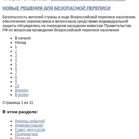
НОВЫЕ РЕШЕНИЯ ДЛЯ БЕЗОПАСНОЙ ПЕРЕПИСИ
Безопасность жителей страны в ходе Всероссийской переписи населения,
обеспечение переписчиков и волонтеров средствами индивидуальной
защиты обсуждались на очередном заседании комиссии Правительства
РФ по вопросам проведения Всероссийской переписи населения
В начало
Назад
1
2
3
4
5
6
7
8
9
10
Вперёд
В конец
Страница 1 из 11
В этом разделе:
Анонсы событий
Администрация
Совет депутатов
Прокуратура
Полиция