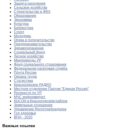
Защита населения
Сельское хозяйство
Строительство и ЖКХ
Образование
Экономика
Культура
Библиотека
Спорт
Молодежь
Опека и попечительство
Предпринимательство
Здравоохранение
Социальный фонд
Лесное хозяйство
Минприроды УР
Фонд социального страхования
Федеральная налоговая служба
Почта России
Охрана труда
Статистика
Красногорское РАДИО
Местное отделение Партии "Единая Россия"
Росреестр по УР
МЧС информирует
КЦСОН в Красногорском районе
Земельные отношения
Управление Роспотребнадзора
Год здоровья
ВПН - 2020
Важные ссылки