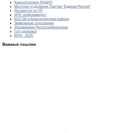
Красногорское РАДИО
Местное отделение Партии "Единая Россия"
Росреестр по УР
МЧС информирует
КЦСОН в Красногорском районе
Земельные отношения
Управление Роспотребнадзора
Год здоровья
ВПН - 2020
Важные ссылки