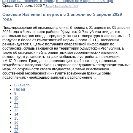
Среда, 01 Апрель 2026 //
Защита населения
Опасные Явления: в период с 1 апреля по 5 апреля 2026
года
Предупреждение об опасном явлении: В период с 01 апреля по 05 апреля
2026 года в большинстве районов Удмуртской Республики ожидается
аномально жаркая погода , среднесуточная температура выше нормы на 7
градусов и более от климатической нормы (норма -2,+1.) Населению
рекомендуется: С целью получения оперативной информации по
обстановке, складывающейся на территории Удмуртской Республики, а
также об опасных и неблагоприятных метеорологических явлениях,
рекомендуем установить на свои мобильные устройства приложение
«МЧС России». Граждане, проживающие в районах, подверженных
воздействию паводков обязаны заранее предпринять предупредительные
меры по сохранности своего имущества, а также обеспечению
собственной безопасности: - изучите возможные границы зоны
подтопления; - необходимо выяснить расположение…
В начало
Назад
9
10
11
12
13
14
15
16
17
18