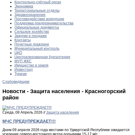
Контрольно-счётный орган
Экономика
Территориальные отделы
Здравоохранение
Противодействие коррупции
Поддержка предпринимательства
Официальные документы
Сельское хозяйство
Закупки и продажи
Контакты
Почетные граждане
Муниципальный контроль
ЦКО
Централизованная бухгалтерия
МУП ЖКС
Имущество и земля
Инвестору
Туризм
Слабовидящим
Новости - Защита населения - Красногорский
район
Среда, 08 Апрель 2026 //
Защита населения
МЧС ПРЕДУПРЕЖДАЕТ!!!
Днем 09 апреля 2026 года местами по Удмуртской Республике ожидается
усиление северо-восточного ветра порывами 15-17 м/с.