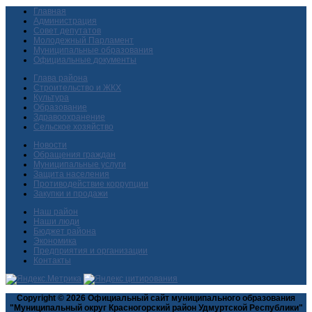
Главная
Администрация
Совет депутатов
Молодежный Парламент
Муниципальные образования
Официальные документы
Глава района
Строительство и ЖКХ
Культура
Образование
Здравоохранение
Сельское хозяйство
Новости
Обращения граждан
Муниципальные услуги
Защита населения
Противодействие коррупции
Закупки и продажи
Наш район
Наши люди
Бюджет района
Экономика
Предприятия и организации
Контакты
Copyright © 2026 Официальный сайт муниципального образования
"Муниципальный округ Красногорский район Удмуртской Республики"