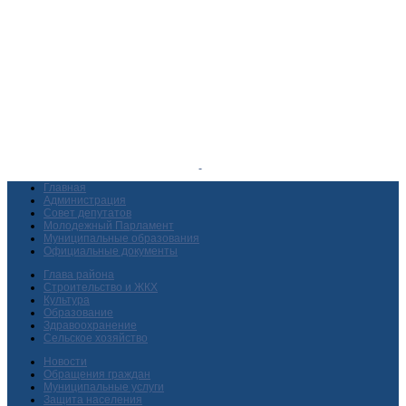
Главная
Администрация
Совет депутатов
Молодежный Парламент
Муниципальные образования
Официальные документы
Глава района
Строительство и ЖКХ
Культура
Образование
Здравоохранение
Сельское хозяйство
Новости
Обращения граждан
Муниципальные услуги
Защита населения