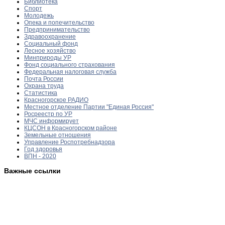
Библиотека
Спорт
Молодежь
Опека и попечительство
Предпринимательство
Здравоохранение
Социальный фонд
Лесное хозяйство
Минприроды УР
Фонд социального страхования
Федеральная налоговая служба
Почта России
Охрана труда
Статистика
Красногорское РАДИО
Местное отделение Партии "Единая Россия"
Росреестр по УР
МЧС информирует
КЦСОН в Красногорском районе
Земельные отношения
Управление Роспотребнадзора
Год здоровья
ВПН - 2020
Важные ссылки