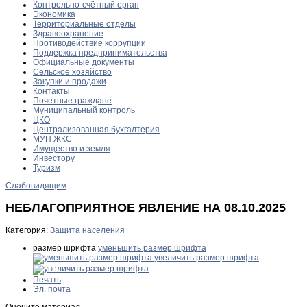
Контрольно-счётный орган
Экономика
Территориальные отделы
Здравоохранение
Противодействие коррупции
Поддержка предпринимательства
Официальные документы
Сельское хозяйство
Закупки и продажи
Контакты
Почетные граждане
Муниципальный контроль
ЦКО
Централизованная бухгалтерия
МУП ЖКС
Имущество и земля
Инвестору
Туризм
Слабовидящим
НЕБЛАГОПРИЯТНОЕ ЯВЛЕНИЕ НА 08.10.2025
Категория:
Защита населения
размер шрифта
уменьшить размер шрифта
увеличить размер шрифта
Печать
Эл. почта
Оцените материал