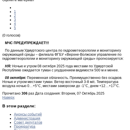
1
2
3
4
5
(0 голосов)
МЧС ПРЕДУПРЕЖДАЕТ!!!
По данным Удмуртского центра по гидрометеорологии и мониторингу
окружающей среды – филиала ФГБУ «Верхне-Волжское управление по
гидрометеорологии и мониторингу окружающей среды» прогнозируется:
НЯ:
Ночью и утром 08 октября 2025 года местами по Удмуртской
Республике ожидается туман с ухудшением видимости 500 м и менее.
08 октября:
Переменная облачность. Преимущественно без осадков.
Ночью и утром местами туман. Ветер восточный 3-8 м/с. Температура
воздуха ночью 0…+5°С, местами заморозки до -1°С, днем +12…+17°С.
Прочитано
306
раз
Дата создания: Вторник, 07 Октябрь 2025
Наверх
В этом разделе:
Анонсы событий
Администрация
Совет депутатов
Прокуратура