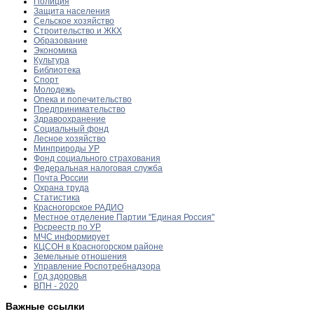
Полиция
Защита населения
Сельское хозяйство
Строительство и ЖКХ
Образование
Экономика
Культура
Библиотека
Спорт
Молодежь
Опека и попечительство
Предпринимательство
Здравоохранение
Социальный фонд
Лесное хозяйство
Минприроды УР
Фонд социального страхования
Федеральная налоговая служба
Почта России
Охрана труда
Статистика
Красногорское РАДИО
Местное отделение Партии "Единая Россия"
Росреестр по УР
МЧС информирует
КЦСОН в Красногорском районе
Земельные отношения
Управление Роспотребнадзора
Год здоровья
ВПН - 2020
Важные ссылки