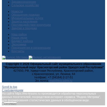
Здравоохранение
Сельское хозяйство
Новости
Обращения граждан
Муниципальные услуги
Защита населения
Противодействие коррупции
Закупки и продажи
Наш район
Наши люди
Бюджет района
Экономика
Предприятия и организации
Контакты
Copyright © 2026 Официальный сайт муниципального образования
"Муниципальный округ Красногорский район Удмуртской Республики"
427650, РФ, Удмуртская Республика, Красногорский район,
с.Красногорское, ул. Ленина, 64
тел/факс: +7 (34164) 2-17-51
Эл. почта:
Scroll to top
Слабовидящим
На сайте https://mo-krasno.ru производится обработка персональных
данных посетителей, посредством интернет-сервиса "Яндекс.Метрика",
для формирования статистических данных в обобщённом виде.
Принимаю